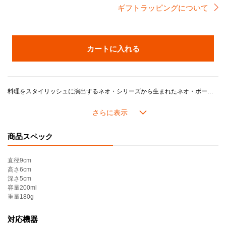
ギフトラッピングについて
カートに入れる
料理をスタイリッシュに演出するネオ・シリーズから生まれたネオ・ボール(S)。小鉢やそば猪口、デザートカップ、またティーカップとしても使える汎用性の高さが魅力です。
カラーは日本の伝統色をもとに、「アガべ（鉄紺）」「ホワイトラスター（月白）」「ガーネット（深蘇芳）」の３色展開で料理を美しく引き立てます。
ル・クルーゼのストーンウェアは、耐熱・耐冷性に優れ、冷蔵・冷凍はもちろん、電子レンジやオーブン調理にも対応。デザインやカラーの美しさに加え、機能性と耐久性も兼ね備えています。
商品スペック
＊こちらの製品はギフトラッピング・熨斗・紙袋をお付けできません。
＊アウトレット品相当（多少のムラや黒点、気泡がある、化粧箱にダメージがある等）のものが含まれます。ご了承の上、ご購入ください。
直径
9cm
＊セール品の返品・交換はいたしかねます。
高さ
6cm
深さ
5cm
容量
200ml
重量
180g
対応機器