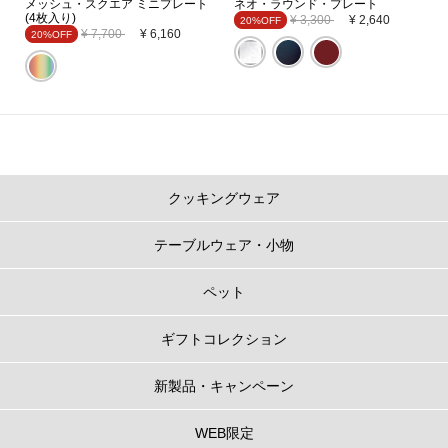
メッシュ・スクエア ミニプレート
ネオ・ラウンド・プレート
(4枚入り)
Price reduced from
to
¥ 3,300
¥ 2,640
20%OFF
Price reduced from
to
¥ 7,700
¥ 6,160
20%OFF
クッキングウェア
テーブルウェア・小物
ペット
ギフトコレクション
新製品・キャンペーン
WEB限定