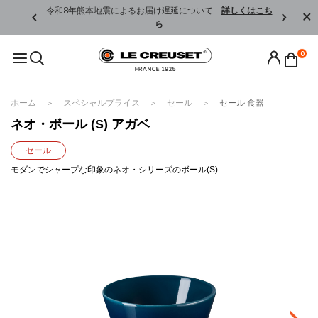
くはこちら
令和8年熊本地震によるお届け遅延について
詳しくはこち
ら
0
ホーム
スペシャルプライス
セール
セール 食器
ネオ・ボール (S) アガベ
セール
モダンでシャープな印象のネオ・シリーズのボール(S)