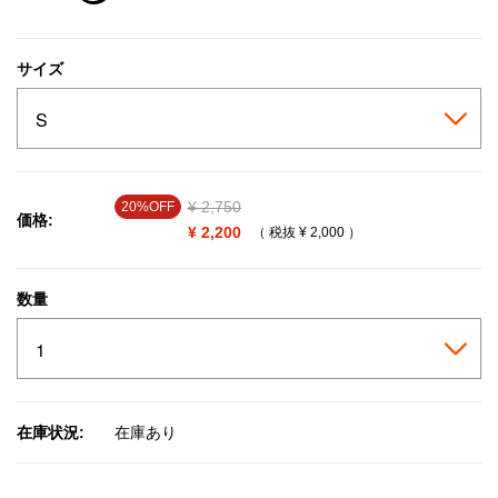
selected
サイズ
Price reduced from
¥ 2,750
to
20%OFF
価格:
¥ 2,200
（ 税抜
¥ 2,000
）
数量
在庫状況:
在庫あり