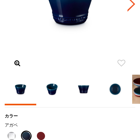
カラー
アガベ