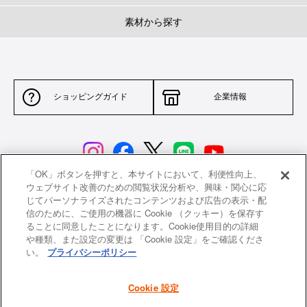
素材から探す
ショッピングガイド
企業情報
「OK」ボタンを押すと、本サイトにおいて、利便性向上、
ウェブサイト改善のための閲覧状況分析や、興味・関心に応
じてパーソナライズされたコンテンツおよび広告の表示・配
サイトポリシー
特定商取引法に基づく表示
信のために、ご使用の機器に Cookie （クッキー）を保存す
ることに同意したことになります。Cookie使用目的の詳細
並行輸入品について
個人情報保護方針
や種類、また設定の変更は 「Cookie 設定」をご確認くださ
い。
プライバシーポリシー
返品について
希望小売価格一覧
採用情報
ニュース
Cookie 設定