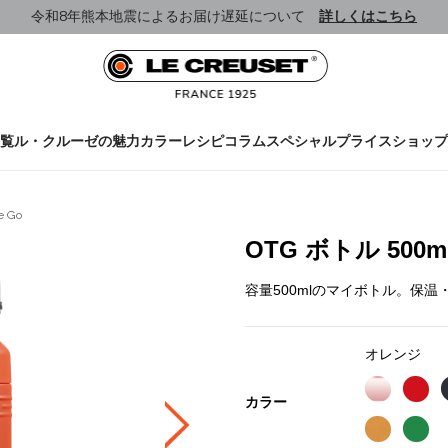
令和8年熊本地震によるお届け遅延について
詳しくはこちら
覧
ル・クルーゼの魅力
カラー
レシピ
コラム
スペシャルプライス
ショップ
e Go
OTG ボトル 500
容量500mlのマイボトル。保
オレンジ
カラー