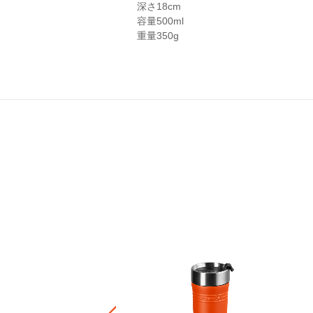
深さ
18cm
容量
500ml
重量
350g
・エブリィ (クルーシブルライト
マミ)
-
¥ 41,800