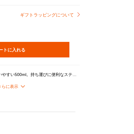
ギフトラッピングについて
ートに入れる
外出の際のマイボトルとして使いやすい500ml。持ち運びに便利なステンレス製のハンドル付きなので、携帯時もスマートな印象に。保温・保冷機能を備え、飲み物をおいしく保ちます。本体上部が取り外し可能なので、大きめの氷もそのまま入れられます。内側には500mlのメモリ付きで計量の際も便利です。
意事項＊
ギフトバッグ」のみ対応可能
でのお届けとなります。ご了承ください。なお、こちらの製品は化粧箱に入っておりません。
下に保ってください。
を避けるため、必ず注意して開き、注ぎ、お飲みください。
タルキャップを開閉しないでください。