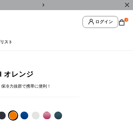
￥11,0
0
ログイン
リスト
ml オレンジ
温・保冷力抜群で携帯に便利！
selected