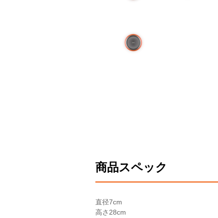
商品スペック
直径
7cm
高さ
28cm