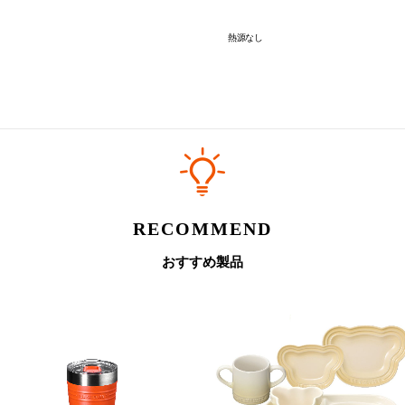
・加熱していない生もの、炭酸飲料
・飲食物は長時間の保管を避け
熱源なし
・食器洗浄機、電子レンジ、冷凍庫に入
・使用後は中性洗剤を使用して丁寧に手
■素材
本体：ステンレス鋼
底：シリコーンゴム
フタ：[カラー部分]ポリプロピレン、[
RECOMMEND
おすすめ製品