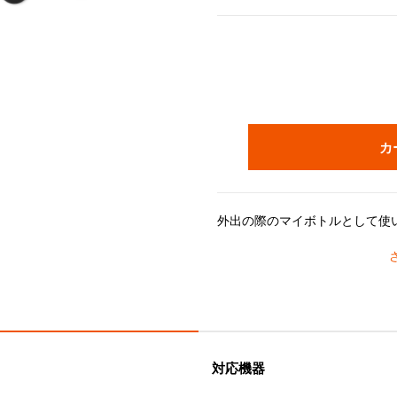
カ
＊ギフトラッピング選択時の注
※ギフトラッピングは
「不織布
です。「包装紙」をお選びいただいた場合でも、「不織布ギフトバッグ」
【使用上のご注意】
・飲み物は内側の容量マーク以
対応機器
・熱い飲み物を入れる場合、火傷や怪我のリスク
・ループハンドルをひねってメ