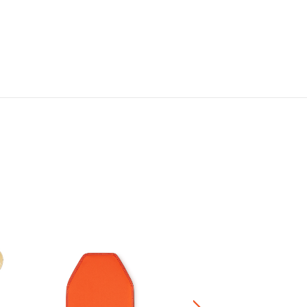
、ドライアイスのご使用はお控えください。
、なるべく早めにお召し上がりください。
れたり、熱源の近くに置いたりしないでください。
洗いし、しっかりすすいで清潔に保ってください。
パッキン]シリコーンゴム、[金属部分]ステンレス鋼
エブリィ･コランダー
¥ 4,400