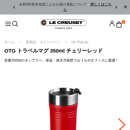
くはこちら
令和8年熊本地震によるお届け遅延について
詳しくはこち
ら
0
ホーム
新製品・キャンペーン
On The Go
OTG トラベルマグ 350ml チェリーレッド
容量350mlのタンブラー。保温・保冷力抜群でおうちやオフィスに最適！