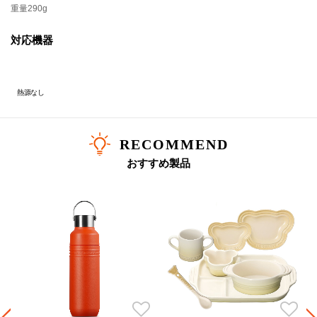
・食器洗浄機、電子レンジ、冷凍庫に入れたり、熱源の近くに置いたりしないでください。
重量
290g
・使用後は中性洗剤を使用して丁寧に手洗いし、しっかりすすいで清潔に保ってください。
対応機器
■素材
本体：ステンレス鋼
底：シリコーンゴム
フタ：[金属部分]ステンレス鋼、[黒部分]ポリプロピレン、[パッキン]シリコーンゴム
熱源なし
RECOMMEND
おすすめ製品