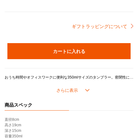
ギフトラッピングについて
カートに入れる
おうち時間やオフィスワークに便利な350mlサイズのタンブラー。密閉性に優れたスクリュー式のフタ付きで、保温・保冷力が備わっており、いつでもどこでもおいしい飲み心地をキープできます。手に馴染むコンパクトなサイズ感は日常使いにも最適です。
＊ギフトラッピング選択時の注意事項＊
※ギフトラッピングは
「不織布ギフトバッグ」のみ対応可能
です。「包装紙」をお選びいただいた場合でも、「不織布ギフトバッグ」でのお届けとなります。ご了承ください。なお、こちらの製品は化粧箱に入っておりません。
商品スペック
【使用上のご注意】
・飲み物は内側の容量マーク以下に保ってください。
直径
8cm
・熱い飲み物を入れる場合、火傷や怪我のリスクを避けるため、必ず注意して開き、注ぎ、お飲みください。
高さ
19cm
・加熱していない生もの、炭酸飲料、ドライアイスのご使用はお控えください。
深さ
15cm
・飲食物は長時間の保管を避け、なるべく早めにお召し上がりください。
容量
350ml