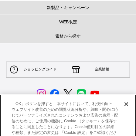
新製品・キャンペーン
WEB限定
素材から探す
ショッピングガイド
企業情報
「OK」ボタンを押すと、本サイトにおいて、利便性向上、
ウェブサイト改善のための閲覧状況分析や、興味・関心に応
じてパーソナライズされたコンテンツおよび広告の表示・配
サイトポリシー
特定商取引法に基づく表示
信のために、ご使用の機器に Cookie （クッキー）を保存す
ることに同意したことになります。Cookie使用目的の詳細
並行輸入品について
個人情報保護方針
や種類、また設定の変更は 「Cookie 設定」をご確認くださ