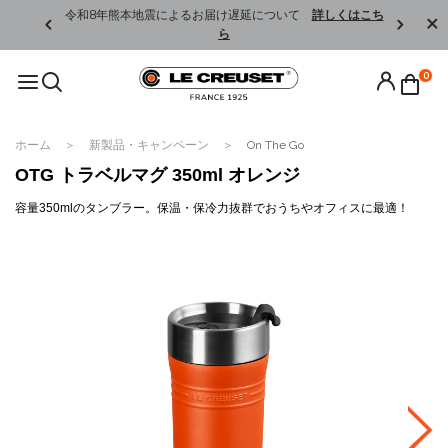
くはこちら
令和8年熊本地震によるお届け遅延について
詳しくはこち
ら
0
ホーム
新製品・キャンペーン
On The Go
OTG トラベルマグ 350ml オレンジ
容量350mlのタンブラー。保温・保冷力抜群でおうちやオフィスに最適！