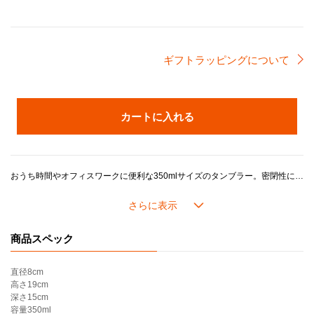
ギフトラッピングについて
カートに入れる
おうち時間やオフィスワークに便利な350mlサイズのタンブラー。密閉性に優れたスクリュー式のフタ付きで、保温・保冷力が備わっており、いつでもどこでもおいしい飲み心地をキープできます。手に馴染むコンパクトなサイズ感は日常使いにも最適です。
＊ギフトラッピング選択時の注意事項＊
※ギフトラッピングは
「不織布ギフトバッグ」のみ対応可能
です。「包装紙」をお選びいただいた場合でも、「不織布ギフトバッグ」でのお届けとなります。ご了承ください。なお、こちらの製品は化粧箱に入っておりません。
商品スペック
【使用上のご注意】
・飲み物は内側の容量マーク以下に保ってください。
直径
8cm
・熱い飲み物を入れる場合、火傷や怪我のリスクを避けるため、必ず注意して開き、注ぎ、お飲みください。
高さ
19cm
・加熱していない生もの、炭酸飲料、ドライアイスのご使用はお控えください。
深さ
15cm
・飲食物は長時間の保管を避け、なるべく早めにお召し上がりください。
容量
350ml