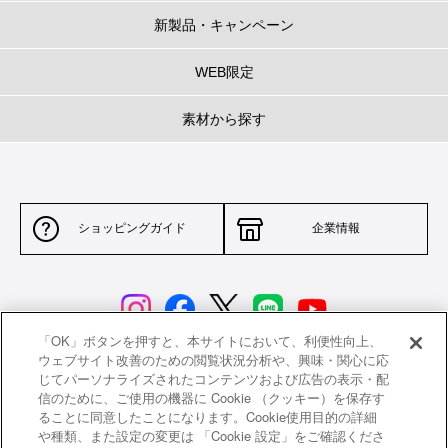
新製品・キャンペーン
WEB限定
素材から探す
ショッピングガイド
企業情報
「OK」ボタンを押すと、本サイトにおいて、利便性向上、
ウェブサイト改善のための閲覧状況分析や、興味・関心に応
じてパーソナライズされたコンテンツおよび広告の表示・配
サイトポリシー
特定商取引法に基づく表示
信のために、ご使用の機器に Cookie （クッキー）を保存す
ることに同意したことになります。Cookie使用目的の詳細
並行輸入品について
個人情報保護方針
や種類、また設定の変更は 「Cookie 設定」をご確認くださ