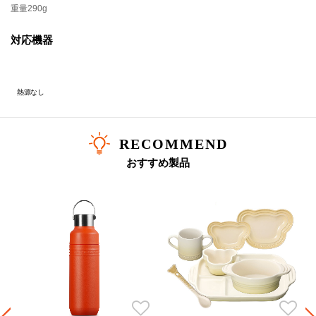
・食器洗浄機、電子レンジ、冷凍庫に入れたり、熱源の近くに置いたりしないでください。
重量
290g
・使用後は中性洗剤を使用して丁寧に手洗いし、しっかりすすいで清潔に保ってください。
対応機器
■素材
本体：ステンレス鋼
底：シリコーンゴム
フタ：[金属部分]ステンレス鋼、[黒部分]ポリプロピレン、[パッキン]シリコーンゴム
熱源なし
RECOMMEND
おすすめ製品
ピ