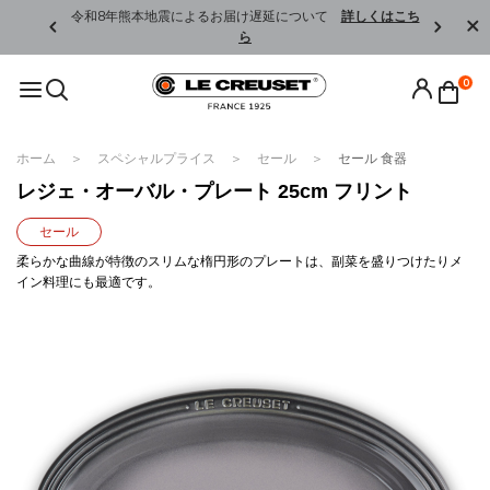
くはこちら
令和8年熊本地震によるお届け遅延について
詳しくはこち
ら
0
ホーム
スペシャルプライス
セール
セール 食器
レジェ・オーバル・プレート 25cm フリント
セール
柔らかな曲線が特徴のスリムな楕円形のプレートは、副菜を盛りつけたりメ
イン料理にも最適です。