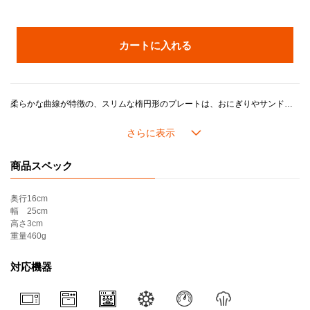
カートに入れる
柔らかな曲線が特徴の、スリムな楕円形のプレートは、おにぎりやサンドウィッチなどの軽食を盛りつけたり、魚のムニエルなどのメイン料理にも最適です。
また副菜皿としてはもちろん、前菜やおつまみを盛りつけてアペタイザープレートとしても使えます。
ル・クルーゼを象徴するスリーリングとロゴがさりげないアクセントのシンプルなデザインは、和洋を問わずどんな料理も引き立てます。
同シリーズの「ボール」や「ディッシュ」と合わせてコーディネートでき、セットでギフトアイテムとしても最適です。
商品スペック
ル・クルーゼのストーンウェアは耐熱耐冷に優れ、冷蔵・冷凍を始め、電子レンジ・オーブンを活用した幅広い料理シーンに対応し、デザインやカラーに加え機能性や耐久性が魅力です。
奥行
16cm
＊こちらの製品はギフトラッピング・熨斗・紙袋をお付けできません。
幅
25cm
＊アウトレット品相当（多少のムラや黒点、気泡がある、化粧箱にダメージがある等）のものが含まれます。ご了承の上、ご購入ください。
高さ
3cm
＊セール品の返品・交換はいたしかねます。
重量
460g
対応機器