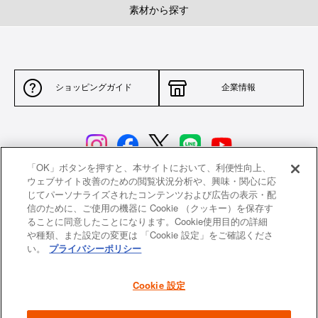
素材から探す
ショッピングガイド
企業情報
「OK」ボタンを押すと、本サイトにおいて、利便性向上、
ウェブサイト改善のための閲覧状況分析や、興味・関心に応
じてパーソナライズされたコンテンツおよび広告の表示・配
サイトポリシー
特定商取引法に基づく表示
信のために、ご使用の機器に Cookie （クッキー）を保存す
ることに同意したことになります。Cookie使用目的の詳細
並行輸入品について
個人情報保護方針
や種類、また設定の変更は 「Cookie 設定」をご確認くださ
い。
プライバシーポリシー
返品について
希望小売価格一覧
採用情報
ニュース
Cookie 設定
よくあるご質問
お問い合わせ