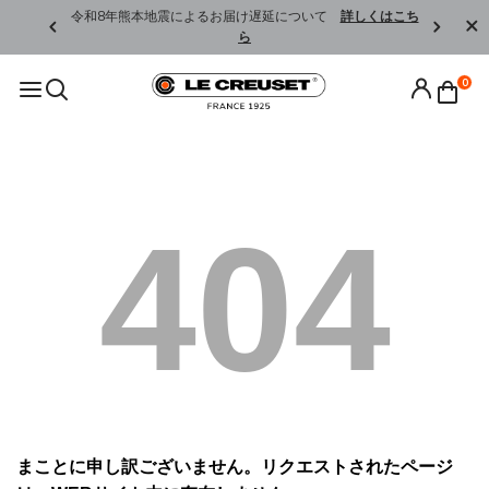
くはこちら
令和8年熊本地震によるお届け遅延について
詳しくはこち
ら
0
404
まことに申し訳ございません。リクエストされたページ