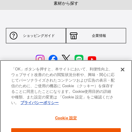
素材から探す
ショッピングガイド
企業情報
「OK」ボタンを押すと、本サイトにおいて、利便性向上、
ウェブサイト改善のための閲覧状況分析や、興味・関心に応
じてパーソナライズされたコンテンツおよび広告の表示・配
サイトポリシー
特定商取引法に基づく表示
信のために、ご使用の機器に Cookie （クッキー）を保存す
ることに同意したことになります。Cookie使用目的の詳細
並行輸入品について
個人情報保護方針
や種類、また設定の変更は 「Cookie 設定」をご確認くださ
い。
プライバシーポリシー
返品について
希望小売価格一覧
採用情報
ニュース
Cookie 設定
よくあるご質問
お問い合わせ