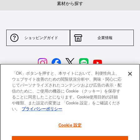
素材から探す
ショッピングガイド
企業情報
「OK」ボタンを押すと、本サイトにおいて、利便性向上、
ウェブサイト改善のための閲覧状況分析や、興味・関心に応
じてパーソナライズされたコンテンツおよび広告の表示・配
サイトポリシー
特定商取引法に基づく表示
信のために、ご使用の機器に Cookie （クッキー）を保存す
ることに同意したことになります。Cookie使用目的の詳細
並行輸入品について
個人情報保護方針
や種類、また設定の変更は 「Cookie 設定」をご確認くださ
い。
プライバシーポリシー
返品について
希望小売価格一覧
採用情報
ニュース
Cookie 設定
よくあるご質問
お問い合わせ