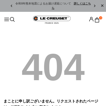
くはこちら
令和8年熊本地震によるお届け遅延について
詳しくはこち
ら
0
404
まことに申し訳ございません。リクエストされたページ