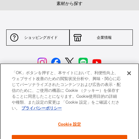
素材から探す
ショッピングガイド
企業情報
「OK」ボタンを押すと、本サイトにおいて、利便性向上、
ウェブサイト改善のための閲覧状況分析や、興味・関心に応
じてパーソナライズされたコンテンツおよび広告の表示・配
サイトポリシー
特定商取引法に基づく表示
信のために、ご使用の機器に Cookie （クッキー）を保存す
ることに同意したことになります。Cookie使用目的の詳細
並行輸入品について
個人情報保護方針
や種類、また設定の変更は 「Cookie 設定」をご確認くださ
い。
プライバシーポリシー
返品について
希望小売価格一覧
採用情報
ニュース
Cookie 設定
よくあるご質問
お問い合わせ