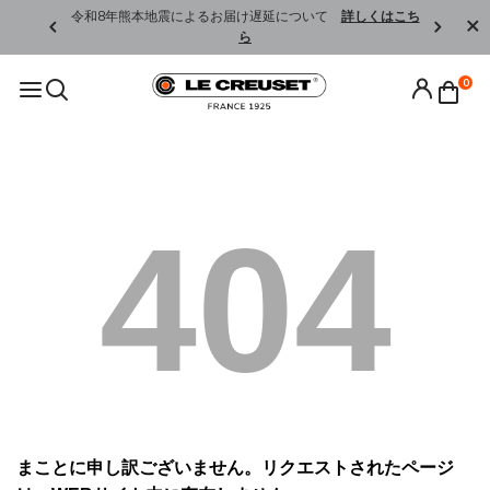
くはこちら
令和8年熊本地震によるお届け遅延について
詳しくはこち
ら
0
404
まことに申し訳ございません。リクエストされたページ