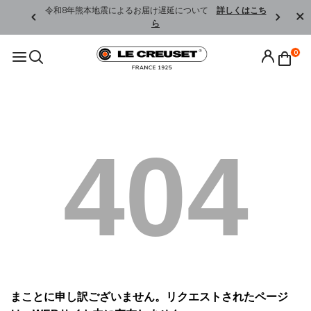
くはこちら
令和8年熊本地震によるお届け遅延について
詳しくはこち
ら
0
404
まことに申し訳ございません。リクエストされたページ