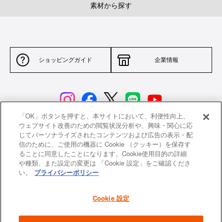
素材から探す
ショッピングガイド
企業情報
「OK」ボタンを押すと、本サイトにおいて、利便性向上、
ウェブサイト改善のための閲覧状況分析や、興味・関心に応
じてパーソナライズされたコンテンツおよび広告の表示・配
サイトポリシー
特定商取引法に基づく表示
信のために、ご使用の機器に Cookie （クッキー）を保存す
ることに同意したことになります。Cookie使用目的の詳細
並行輸入品について
個人情報保護方針
や種類、また設定の変更は 「Cookie 設定」をご確認くださ
い。
プライバシーポリシー
返品について
希望小売価格一覧
採用情報
ニュース
Cookie 設定
よくあるご質問
お問い合わせ