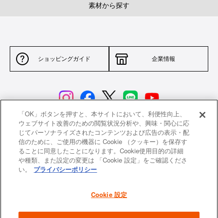
素材から探す
ショッピングガイド
企業情報
「OK」ボタンを押すと、本サイトにおいて、利便性向上、
ウェブサイト改善のための閲覧状況分析や、興味・関心に応
じてパーソナライズされたコンテンツおよび広告の表示・配
サイトポリシー
特定商取引法に基づく表示
信のために、ご使用の機器に Cookie （クッキー）を保存す
ることに同意したことになります。Cookie使用目的の詳細
並行輸入品について
個人情報保護方針
や種類、また設定の変更は 「Cookie 設定」をご確認くださ
い。
プライバシーポリシー
返品について
希望小売価格一覧
採用情報
ニュース
Cookie 設定
よくあるご質問
お問い合わせ