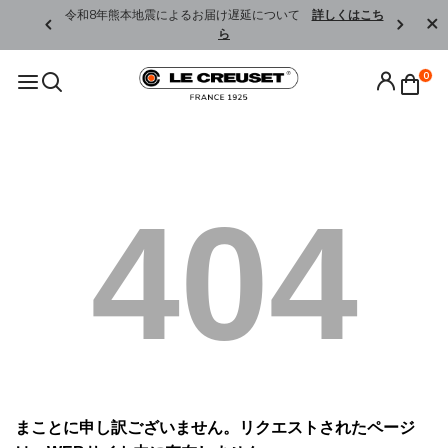
くはこちら
令和8年熊本地震によるお届け遅延について
詳しくはこち
ら
0
404
まことに申し訳ございません。リクエストされたページ