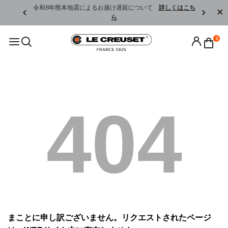
くはこちら
令和8年熊本地震によるお届け遅延について
詳しくはこち
ら
0
404
まことに申し訳ございません。リクエストされたページ