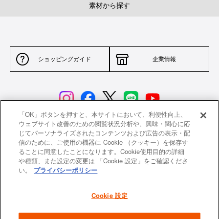
素材から探す
ショッピングガイド
企業情報
「OK」ボタンを押すと、本サイトにおいて、利便性向上、
ウェブサイト改善のための閲覧状況分析や、興味・関心に応
じてパーソナライズされたコンテンツおよび広告の表示・配
サイトポリシー
特定商取引法に基づく表示
信のために、ご使用の機器に Cookie （クッキー）を保存す
ることに同意したことになります。Cookie使用目的の詳細
並行輸入品について
個人情報保護方針
や種類、また設定の変更は 「Cookie 設定」をご確認くださ
い。
プライバシーポリシー
返品について
希望小売価格一覧
採用情報
ニュース
Cookie 設定
よくあるご質問
お問い合わせ