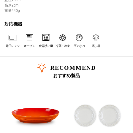
直径
19cm
＊製造時期により、化粧箱のデザインや製品の色味が若干異なる場合がございます。あらかじめご了承ください。
高さ
2cm
重量
440g
対応機器
電子レンジ
オーブン
食器洗い機
冷蔵・冷凍
圧力なべ
蒸し器
RECOMMEND
おすすめ製品