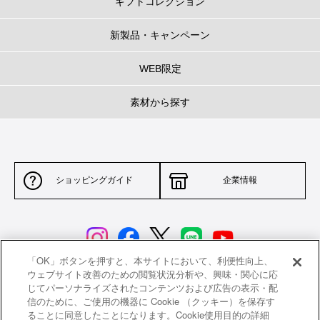
ギフトコレクション
新製品・キャンペーン
WEB限定
素材から探す
ショッピングガイド
企業情報
「OK」ボタンを押すと、本サイトにおいて、利便性向上、
ウェブサイト改善のための閲覧状況分析や、興味・関心に応
じてパーソナライズされたコンテンツおよび広告の表示・配
サイトポリシー
特定商取引法に基づく表示
信のために、ご使用の機器に Cookie （クッキー）を保存す
ることに同意したことになります。Cookie使用目的の詳細
並行輸入品について
個人情報保護方針