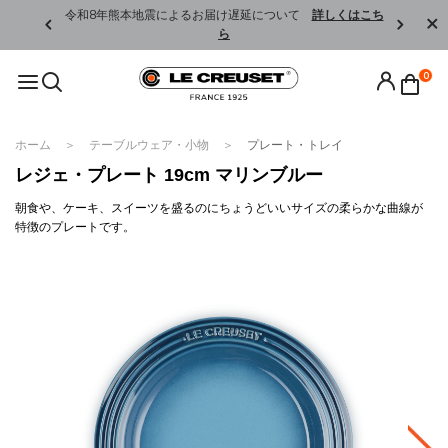
くはこちら
令和8年熊本地震によるお届け遅延について
詳しくはこち
ら
0
ホーム
テーブルウェア・小物
プレート・トレイ
レジェ・プレート 19cm マリンブルー
朝食や、ケーキ、スイーツを盛るのにちょうどいいサイズの柔らかな曲線が
特徴のプレートです。