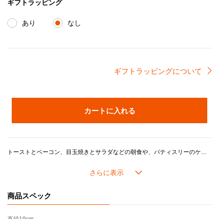
ギフトラッピング
あり
なし
ギフトラッピングについて
カートに入れる
トーストとベーコン、目玉焼きとサラダなどの朝食や、パティスリーのケーキ、さっと済ませたいランチや、ごほうび用のスイーツを盛るのにふさわしいサイズ感の柔らかな曲線が特徴のプレートです。
ル・クルーゼを象徴するスリーリングとロゴがさりげないアクセントのシンプルなデザインは、和洋を問わずどんな料理も引き立てます。
ル・クルーゼのストーンウェアは耐熱耐冷に優れ、冷蔵・冷凍を始め、電子レンジ・オーブンを活用した幅広い料理シーンに対応し、デザインやカラーに加え機能性や耐久性が魅力です。
商品スペック
＊製造時期により、化粧箱のデザインや製品の色味が若干異なる場合がございます。あらかじめご了承ください。
＊本製品は、従来の18cmサイズから19cmサイズへと仕様を変更しております。直径1cmの差は、お客様の実際のご使用感に大きな影響を与えるものではありません。引き続き、朝食やデザート、取り皿など、幅広いシーンでお使いいただけます。何卒ご理解のほど、よろしくお願いいたします。