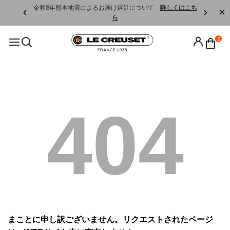
くはこちら
令和8年熊本地震によるお届け遅延について
詳しくはこち
ら
0
404
まことに申し訳ございません。リクエストされたページ