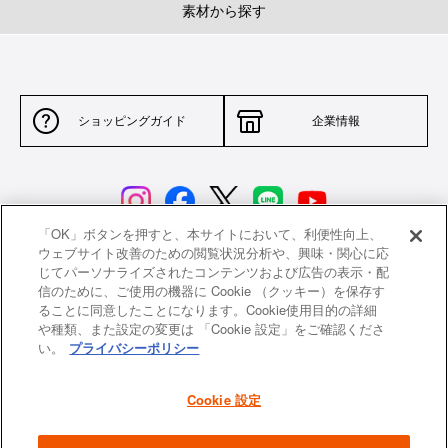
素材から探す
ショッピングガイド
企業情報
「OK」ボタンを押すと、本サイトにおいて、利便性向上、
ウェブサイト改善のための閲覧状況分析や、興味・関心に応
じてパーソナライズされたコンテンツおよび広告の表示・配
サイトポリシー
特定商取引法に基づく表示
信のために、ご使用の機器に Cookie （クッキー）を保存す
ることに同意したことになります。Cookie使用目的の詳細
並行輸入品について
個人情報保護方針
や種類、また設定の変更は 「Cookie 設定」をご確認くださ
い。
プライバシーポリシー
返品について
希望小売価格一覧
採用情報
ニュース
Cookie 設定
よくあるご質問
お問い合わせ