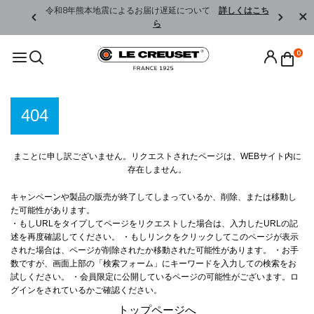
くはこちら
令和8年熊本地震によるお届け遅延について
詳しくはこち
ら
0
404
まことに申し訳ございません。リクエストされたページは、WEBサイト内に
存在しません。
キャンペーンや製品の販売が終了してしまっているか、削除、または移動し
た可能性があります。
・もしURLをタイプしてページをリクエストした場合は、入力したURLの記
述を再度確認してください。
・もしリンクをクリックしてこのページが表示
された場合は、ページが削除されたか移動された可能性があります。
・お手
数ですが、画面上部の「検索フォーム」にキーワードを入力しての検索をお
試しください。
・会員限定に公開しているページの可能性がございます。ロ
グインをされているかご確認ください。
トップページへ