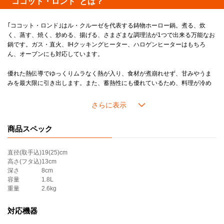
"ココット・ロンド"とは？
《分量の目安》
■18cm
人数：2～3人分
｢ココット・ロンド｣はル・クルーゼを代表する鋳物ホーロー鍋。煮る、炊
炊飯：2合
く、蒸す、焼く、炒める、揚げる、さまざまな調理法が1つで出来る万能なお
カレー：約5皿分
鍋です。ガス・直火、IHクッキングヒーター、ハロゲンヒーターはもちろ
ん、オーブンにも対応しています。
＊ツマミの色は画像でご確認ください。
＊｢マットブラック｣はマット加工が施されたカラーです。
優れた熱伝導でゆっくりムラなく熱が入り、食材が煮崩れせず、甘みやうま
＊内側はブラックマットホーローです。
みを最大限に引き出します。また、蓄熱性にも優れているため、料理が冷め
にくく、温かい料理のおいしさを一層引き立てます。
毎日使っても100年持ちこたえる丈夫さで｢100年鍋｣と例えられるほど一生使
い続けられるお鍋なので、新しい生活を迎える方への結婚祝いや出産祝い、
商品スペック
引越し祝いなど慶事のギフトにも多く選ばれています。
直径(取手込)
19(25)cm
高さ(フタ込)
13cm
深さ
8cm
容量
1.8L
重量
2.6kg
対応機器