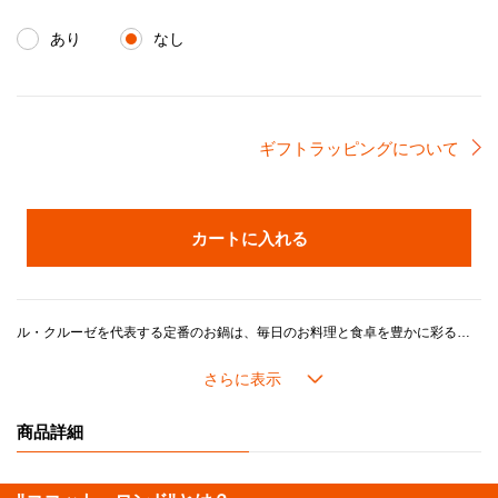
あり
なし
ギフトラッピングについて
カートに入れる
ル・クルーゼを代表する定番のお鍋は、毎日のお料理と食卓を豊かに彩るベストパートナー。「煮る」、「炊く」、「蒸す」、「焼く」、「炒める」、「揚げる」など、さまざまな調理法が1つで出来る万能鍋です。世代・年齢を問わずご愛用いただけるデザインです。
ル・クルーゼの鍋がつくるおいしさのヒミツは、鋳物ホーローの高い熱伝導性と蓄熱性に加え、ル・クルーゼが誇るこだわりの製品設計にあります。
長年の研究で進化してきたドーム型の鍋のフタには「スチームコントロール」と呼ばれる機能がついています。フタの3カ所に突起があることで、隙間からゆっくり均一に蒸気を逃がし、うまみが凝縮されていきます。また、吹きこぼれしにくく、安全面にも配慮した設計になっています。
商品詳細
内側の「ブラックマットホーロー」加工には、細かな凹凸があり、食材がくっつきにくく使い込むほどに油馴染みが良くなります。食材を焼き付けてから煮込むようなお料理にも最適です。また、色素沈着もしにくく使用後のお手入れも簡単です。