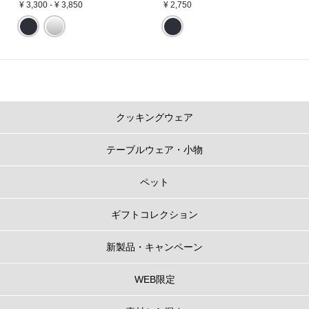
30cm
7～14人分
-
¥ 3,300
-
¥ 3,850
¥ 2,750
※直径24cm以上のお鍋は炊きあがりにムラができる場合があるため、炊飯に
は推奨しておりません。
※カラーにより展開サイズが異なります。その他のカラーは
こちら
。
ル・クルーゼのお鍋のポイント
クッキングウェア
1.
うまみを閉じ込める、だからおいしい
テーブルウェア・小物
フタの3カ所に突起があることで、隙間からゆっくり均一に蒸気を逃がし、う
まみが凝縮されていきます。また、吹きこぼれしにくく、安全面にも配慮し
た設計になっています。
ペット
ギフトコレクション
新製品・キャンペーン
WEB限定