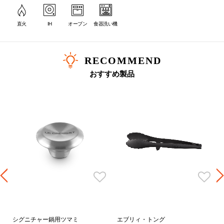
直火
IH
オーブン
食器洗い機
RECOMMEND
サイズ選びの目安
おすすめ製品
サイズ
人数目安
炊飯の目安
16cm
1～2人分
1合
18cm
2～3人分
2合
20cm
2～4人分
3合
22cm
3～5人分
4合
24cm
4～6人分
-
26cm
5～9人分
-
28cm
6～12人分
-
シグニチャー鍋用ツマミ
エブリィ・トング