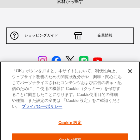
素材から探す
2.
循環する、だからおいしい
ドーム型のフタが熱と蒸気を対流させ、食材を包み込むように熱が循環しま
ショッピングガイド
企業情報
す。均一にじっくりと加熱された野菜はさらに甘く、肉や魚はふっくらと柔
らかく、ジューシーな仕上がりに。
「OK」ボタンを押すと、本サイトにおいて、利便性向上、
ウェブサイト改善のための閲覧状況分析や、興味・関心に応
じてパーソナライズされたコンテンツおよび広告の表示・配
サイトポリシー
特定商取引法に基づく表示
信のために、ご使用の機器に Cookie （クッキー）を保存す
ることに同意したことになります。Cookie使用目的の詳細
並行輸入品について
個人情報保護方針
や種類、また設定の変更は 「Cookie 設定」をご確認くださ
い。
プライバシーポリシー
返品について
希望小売価格一覧
採用情報
ニュース
Cookie 設定
3.
機能をそのままに、フタを軽量化
よくあるご質問
お問い合わせ
Cookie拒否