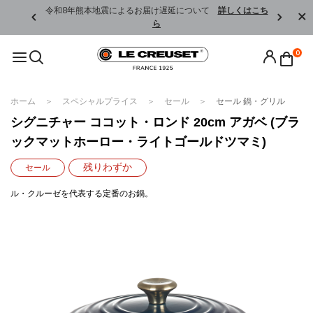
くはこちら
令和8年熊本地震によるお届け遅延について
詳しくはこち
ら
0
ホーム
スペシャルプライス
セール
セール 鍋・グリル
シグニチャー ココット・ロンド 20cm アガベ (ブラ
ックマットホーロー・ライトゴールドツマミ)
残りわずか
セール
ル・クルーゼを代表する定番のお鍋。