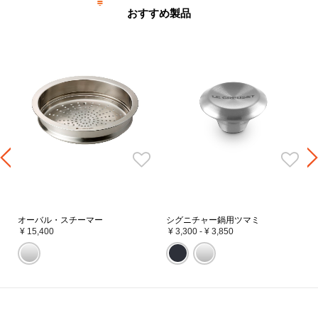
おすすめ製品
サイズ
人数目安
炊飯の目安
16cm
1～2人分
1合
18cm
2～3人分
2合
20cm
2～4人分
3合
22cm
3～5人分
4合
24cm
4～6人分
-
26cm
5～9人分
-
28cm
6～12人分
-
オーバル・スチーマー
シグニチャー鍋用ツマミ
30cm
7～14人分
-
¥ 15,400
¥ 3,300
-
¥ 3,850
※直径24cm以上のお鍋は炊きあがりにムラができる場合があるため、炊飯に
は推奨しておりません。
※カラーにより展開サイズが異なります。その他のカラーは
こちら
。