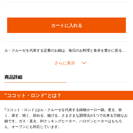
カートに入れる
ル・クルーゼを代表する定番のお鍋は、毎日のお料理と食卓を豊かに彩るベストパートナー。「煮る」、「炊く」、「蒸す」、「焼く」、「炒める」、「揚げる」など、さまざまな調理法が1つで出来る万能鍋です。世代・年齢を問わずご愛用いただけるデザインです。
ル・クルーゼの鍋がつくるおいしさのヒミツは、鋳物ホーローの高い熱伝導性と蓄熱性に加え、ル・クルーゼが誇るこだわりの製品設計にあります。
長年の研究で進化してきたドーム型の鍋のフタには「スチームコントロール」と呼ばれる機能がついています。フタの3カ所に突起があることで、隙間からゆっくり均一に蒸気を逃がし、うまみが凝縮されていきます。また、吹きこぼれしにくく、安全面にも配慮した設計になっています。
商品詳細
内側の「ブラックマットホーロー」加工には、細かな凹凸があり、食材がくっつきにくく使い込むほどに油馴染みが良くなります。食材を焼き付けてから煮込むようなお料理にも最適です。また、色素沈着もしにくく使用後のお手入れも簡単です。
"ココット・ロンド"とは？
《分量の目安》
■20cm
人数：2～4人分
｢ココット・ロンド｣はル・クルーゼを代表する鋳物ホーロー鍋。煮る、炊
炊飯：3合
く、蒸す、焼く、炒める、揚げる、さまざまな調理法が1つで出来る万能なお
カレー：約8皿分
鍋です。ガス・直火、IHクッキングヒーター、ハロゲンヒーターはもちろ
ん、オーブンにも対応しています。
＊ツマミのカラーは画像でご確認ください。