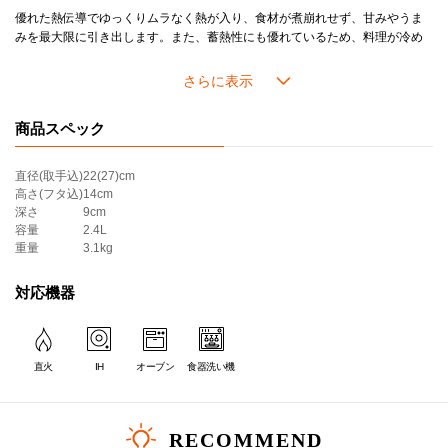
＊ステンレス製のシルバー以外のツマミ(ゴールド、ライトゴールド、カッパー等)の付いたフタは食洗器の使用をお避け下さい。変色する可能性があります。
優れた熱伝導でゆっくりムラなく熱が入り、食材が煮崩れせず、甘みやうま
＊内側はブラックマットホーローです。
みを最大限に引き出します。また、蓄熱性にも優れているため、料理が冷め
にくく、温かい料理のおいしさを一層引き立てます。
＊こちらの製品はギフトラッピング・熨斗・紙袋をお付けできません。
＊アウトレット品相当（多少のムラや黒点、気泡がある、化粧箱にダメージがある等）のものが含まれます。ご了承の上、ご購入ください。
毎日使っても100年持ちこたえる丈夫さで｢100年鍋｣と例えられるほど一生使
＊セール品の返品・交換はいたしかねます。
い続けられるお鍋なので、新しい生活を迎える方への結婚祝いや出産祝い、
商品スペック
引越し祝いなど慶事のギフトにも多く選ばれています。
直径(取手込)
22(27)cm
高さ(フタ込)
14cm
深さ
9cm
容量
2.4L
重量
3.1kg
対応機器
直火
IH
オーブン
食器洗い機
RECOMMEND
サイズ選びの目安