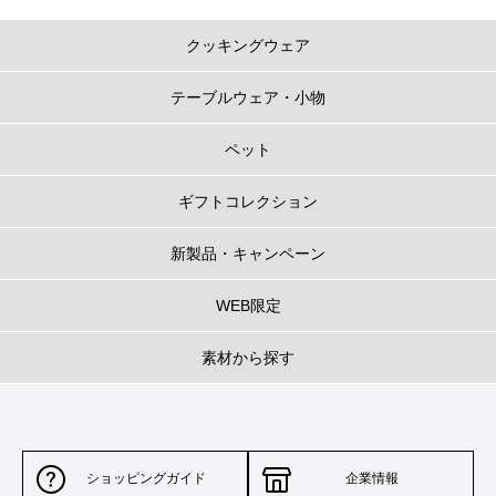
ル・クルーゼのお鍋のポイント
クッキングウェア
1.
うまみを閉じ込める、だからおいしい
テーブルウェア・小物
フタの3カ所に突起があることで、隙間からゆっくり均一に蒸気を逃がし、う
まみが凝縮されていきます。また、吹きこぼれしにくく、安全面にも配慮し
た設計になっています。
ペット
ギフトコレクション
新製品・キャンペーン
WEB限定
素材から探す
2.
循環する、だからおいしい
ドーム型のフタが熱と蒸気を対流させ、食材を包み込むように熱が循環しま
ショッピングガイド
企業情報