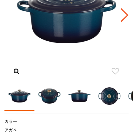
カラー
アガベ