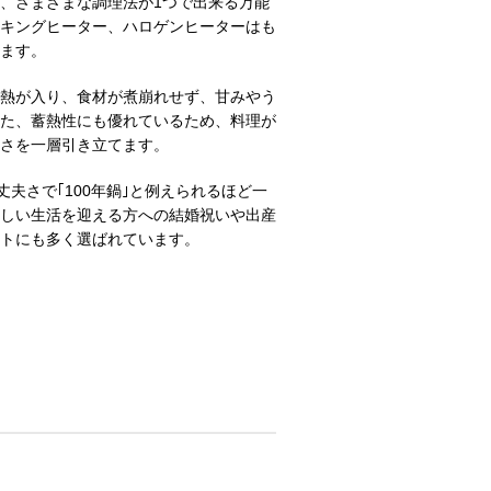
、さまざまな調理法が1つで出来る万能
認ください。
ッキングヒーター、ハロゲンヒーターはも
カッパー等)の付いたフタは食洗器の使用をお避け下さい。変色する可能性があります。
ます。
ーです。
熱が入り、食材が煮崩れせず、甘みやう
ング・熨斗・紙袋をお付けできません。
た、蓄熱性にも優れているため、料理が
箱にダメージがある等）のものが含まれます。ご了承の上、ご購入ください。
しさを一層引き立てます。
しかねます。
丈夫さで｢100年鍋｣と例えられるほど一
しい生活を迎える方への結婚祝いや出産
トにも多く選ばれています。
28cm
30cm
6～12人分
7～14人分
-
-