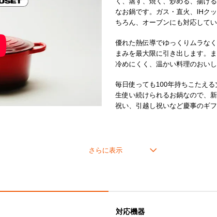
く、蒸す、焼く、炒める、揚げる
＊ツマミのカラーは画像でご確
なお鍋です。ガス・直火、IHク
＊ステンレス製のシルバー以外のツマミ(ゴールド、ライトゴールド、
ちろん、オーブンにも対応してい
＊内側はブラックマットホーロ
優れた熱伝導でゆっくりムラなく
＊こちらの製品はギフトラッピ
まみを最大限に引き出します。ま
＊アウトレット品相当（多少のムラや黒点、気泡がある、化粧
冷めにくく、温かい料理のおい
＊セール品の返品・交換はいた
毎日使っても100年持ちこたえる
生使い続けられるお鍋なので、新
祝い、引越し祝いなど慶事のギフ
cm
20cm
22cm
24cm
26cm
3人分
2～4人分
3～5人分
4～6人分
5～9人分
3合
4合
-
-
対応機器