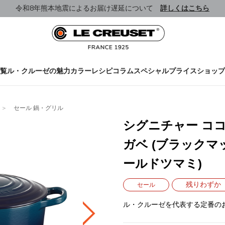
令和8年熊本地震によるお届け遅延について
詳しくはこちら
覧
ル・クルーゼの魅力
カラー
レシピ
コラム
スペシャルプライス
ショップ
セール 鍋・グリル
シグニチャー ココ
ガベ (ブラック
ールドツマミ)
残りわずか
セール
ル・クルーゼを代表する定番の