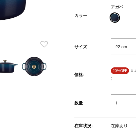
アガベ
カラー
selected
サイズ
Pr
¥ 
20%OFF
価格:
）
数量
在庫状況:
在庫あり