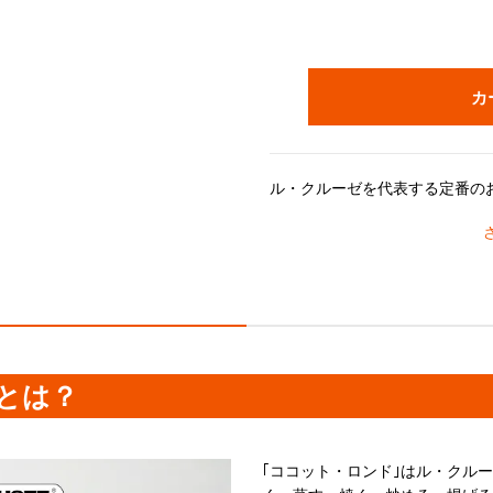
カ
ル・クルーゼの鍋がつくるおいしさのヒミツは、鋳物ホーローの高
長年の研究で進化してきたドーム型の鍋のフタには「スチームコントロール」と呼ばれる機能がついています。フタの3カ所に突
内側の「ブラックマットホーロー」加工には、細かな凹凸があり、食材がくっつきにくく使い込むほどに油馴染
《分量の目安》
とは？
■22cm
人数：3～5人分
炊飯：4合
｢ココット・ロンド｣はル・クル