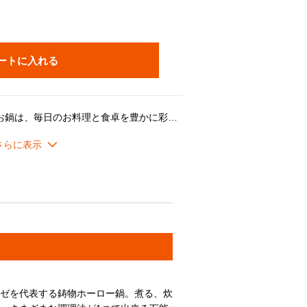
ートに入れる
ル・クルーゼを代表する定番のお鍋は、毎日のお料理と食卓を豊かに彩るベストパートナー。「煮る」、「炊く」、「蒸す」、「焼く」、「炒める」、「揚げる」など、さまざまな調理法が1つで出来る万能鍋です。世代・年齢を問わずご愛用いただけるデザインです。
い熱伝導性と蓄熱性に加え、ル・クルーゼが誇るこだわりの製品設計にあります。
起があることで、隙間からゆっくり均一に蒸気を逃がし、うまみが凝縮されていきます。また、吹きこぼれしにくく、安全面にも配慮した設計になっています。
みが良くなります。食材を焼き付けてから煮込むようなお料理にも最適です。また、色素沈着もしずらく使用後のお手入れも簡単です。
ーゼを代表する鋳物ホーロー鍋。煮る、炊