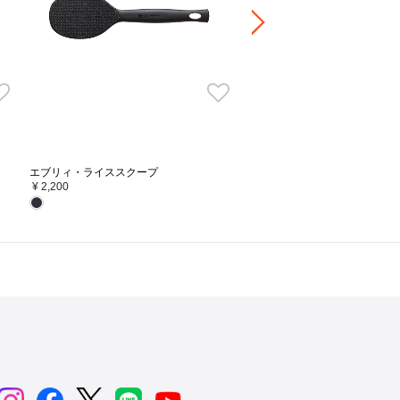
だけを軽量化。一般的な鋳物鍋のフタと
約1/3の重さになりました。
(※当社調べ)
かし、素材本来のうまみを引き出す調理
エブリィ・ライススクープ
素材に均一に熱が加わり、素材の味とう
¥ 2,200
にあわせ少量のお水を加えてください。
ット・ロンドの無水調理レシピはこちら