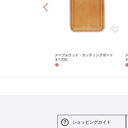
にも配慮した設計になっています。
ル・クルーゼのお鍋で無
メープルウッド・カッティングボード
¥ 7,700
¥
ココット・ロンドで
ショッピングガイド