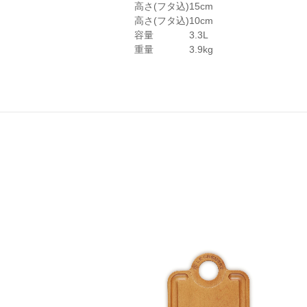
※直径24cm以上のお鍋は炊きあがり
高さ(フタ込)
15cm
※カラーにより展開サイズが異なります
高さ(フタ込)
10cm
容量
3.3L
重量
3.9kg
ル・クルーゼのお鍋
1.
うまみを閉じ込める、だからお
フタの3カ所に突起があることで、隙間
・スチーマー
くり均一に蒸気を逃がし、うまみが凝縮
いきます。また、吹きこぼれしにくく、