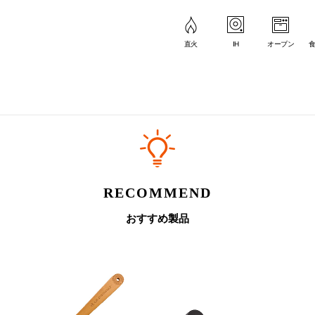
にムラができる場合があるため、炊飯には推奨しておりません。
。その他のカラーは
こちら
。
直火
IH
オーブン
のポイント
RECOMMEND
おすすめ製品
いしい
2.
循環する、だからおいしい
3.
機能
からゆっ
ドーム型のフタが熱と蒸気を対流させ、食材を
鋳物ホ
されて
包み込むように熱が循環します。均一にじっく
鍋の重
安全面
りと加熱された野菜はさらに甘く、肉や魚はふ
もある