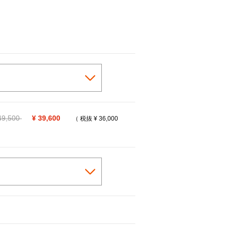
ice reduced from
49,500
to
¥ 39,600
（ 税抜
¥ 36,000