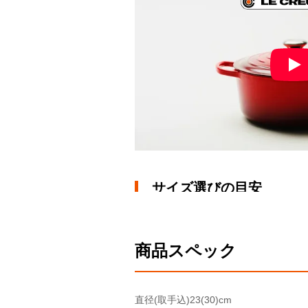
サイズ選びの目安
サイズ
16cm
18
商品スペック
人数目安
1～2人分
2～
炊飯の目安
1合
2合
直径(取手込)
23(30)cm