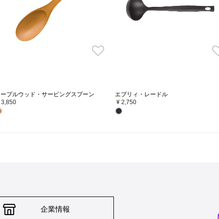
っくらと柔らかく、ジューシーな仕上がりに。
うフタ
比べて、
水調理
ル・クルーゼのお鍋は、無水調理が可能です。
無水調理とは、食材そのものの水分や油分を活
法です。
メープルウッド・サービングスプーン
エブリィ・レードル
お鍋とフタの間からほどよく蒸気を逃すことで
 3,850
¥ 2,750
まみをぎゅっと凝縮した料理が作れます。
※水分が少ない食材を使用する場合は調理内容
»
ココ
出来るメニュー例
企業情報