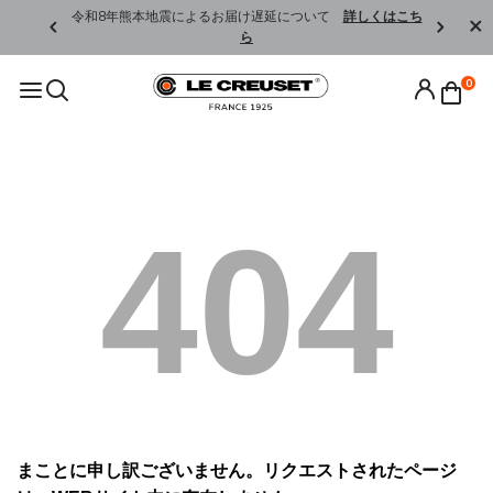
くはこちら
令和8年熊本地震によるお届け遅延について
詳しくはこち
ら
0
404
まことに申し訳ございません。リクエストされたページ