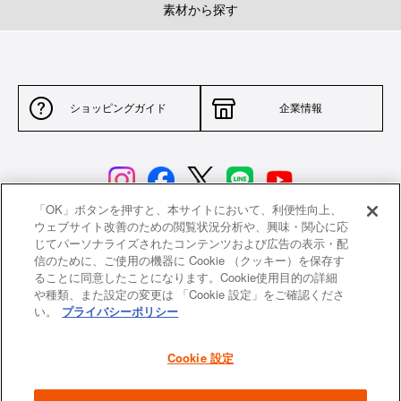
素材から探す
ショッピングガイド
企業情報
「OK」ボタンを押すと、本サイトにおいて、利便性向上、
ウェブサイト改善のための閲覧状況分析や、興味・関心に応
じてパーソナライズされたコンテンツおよび広告の表示・配
サイトポリシー
特定商取引法に基づく表示
信のために、ご使用の機器に Cookie （クッキー）を保存す
ることに同意したことになります。Cookie使用目的の詳細
並行輸入品について
個人情報保護方針
や種類、また設定の変更は 「Cookie 設定」をご確認くださ
い。
プライバシーポリシー
返品について
希望小売価格一覧
採用情報
ニュース
Cookie 設定
よくあるご質問
お問い合わせ