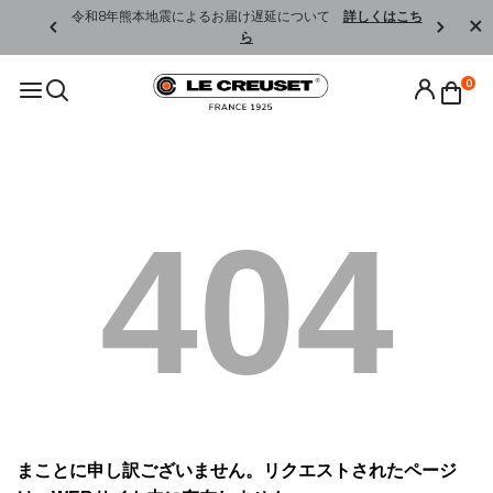
くはこちら
令和8年熊本地震によるお届け遅延について
詳しくはこち
ら
0
404
まことに申し訳ございません。リクエストされたページ