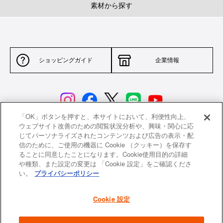
素材から探す
ショッピングガイド
企業情報
「OK」ボタンを押すと、本サイトにおいて、利便性向上、
ウェブサイト改善のための閲覧状況分析や、興味・関心に応
じてパーソナライズされたコンテンツおよび広告の表示・配
サイトポリシー
特定商取引法に基づく表示
信のために、ご使用の機器に Cookie （クッキー）を保存す
ることに同意したことになります。Cookie使用目的の詳細
並行輸入品について
個人情報保護方針
や種類、また設定の変更は 「Cookie 設定」をご確認くださ
い。
プライバシーポリシー
返品について
希望小売価格一覧
採用情報
ニュース
Cookie 設定
よくあるご質問
お問い合わせ