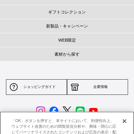
ギフトコレクション
新製品・キャンペーン
WEB限定
素材から探す
ショッピングガイド
企業情報
「OK」ボタンを押すと、本サイトにおいて、利便性向上、
ウェブサイト改善のための閲覧状況分析や、興味・関心に応
じてパーソナライズされたコンテンツおよび広告の表示・配
サイトポリシー
特定商取引法に基づく表示