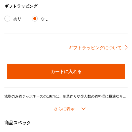
ギフトラッピング
あり
なし
ギフトラッピングについて
カートに入れる
浅型のお鍋ジャポネーズの18cmは、副菜作りや少人数の鍋料理に最適なサイズです。和食だけではなくリゾットやロースト料理はもちろん、タルトやケーキの焼き型としても活用いただけます。やや浅めなので取り分けがしやすく、お料理を作った後そのまま食卓に出してもスタイリッシュなお鍋です。
ル・クルーゼの鍋がつくるおいしさのヒミツは、鋳物ホーローの高い熱伝導性と蓄熱性に加え、ル・クルーゼが誇るこだわりの製品設計にあります。
長年の研究で進化してきたドーム型の鍋のフタには「スチームコントロール」と呼ばれる機能がついています。フタの3カ所に突起があることで、隙間からゆっくり均一に蒸気を逃がし、うまみが凝縮されていきます。また、吹きこぼれしにくく、安全面にも配慮した設計になっています。
商品スペック
内側の「ブラックマットホーロー」加工には、細かな凹凸があり、食材がくっつきにくく使い込むほどに油馴染みが良くなります。食材を焼き付けてから煮込むようなお料理にも最適です。また、色素沈着もしにくく使用後のお手入れも簡単です。