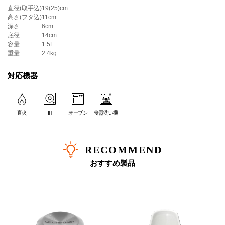
直径(取手込)
19(25)cm
＊ツマミのカラーは画像でご確認ください。
高さ(フタ込)
11cm
＊｢マットブラック｣はマット加工が施されたカラーです。
深さ
6cm
＊内側はブラックマットホーローです。
底径
14cm
容量
1.5L
重量
2.4kg
対応機器
直火
IH
オーブン
食器洗い機
RECOMMEND
おすすめ製品