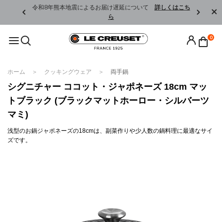
くはこちら
令和8年熊本地震によるお届け遅延について
詳しくはこち
ら
0
ホーム
クッキングウェア
両手鍋
シグニチャー ココット・ジャポネーズ 18cm マッ
トブラック (ブラックマットホーロー・シルバーツ
マミ)
浅型のお鍋ジャポネーズの18cmは、副菜作りや少人数の鍋料理に最適なサイ
ズです。