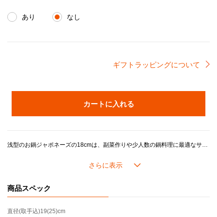
あり
なし
ギフトラッピングについて
カートに入れる
浅型のお鍋ジャポネーズの18cmは、副菜作りや少人数の鍋料理に最適なサイズです。和食だけではなくリゾットやロースト料理はもちろん、タルトやケーキの焼き型としても活用いただけます。やや浅めなので取り分けがしやすく、お料理を作った後そのまま食卓に出してもスタイリッシュなお鍋です。
ル・クルーゼの鍋がつくるおいしさのヒミツは、鋳物ホーローの高い熱伝導性と蓄熱性に加え、ル・クルーゼが誇るこだわりの製品設計にあります。
長年の研究で進化してきたドーム型の鍋のフタには「スチームコントロール」と呼ばれる機能がついています。フタの3カ所に突起があることで、隙間からゆっくり均一に蒸気を逃がし、うまみが凝縮されていきます。また、吹きこぼれしにくく、安全面にも配慮した設計になっています。
商品スペック
内側の「サンドホーロー」加工は食材がよく見えるので、火加減や味つけなどが調整しやすいです。 つるつるした滑らかな手触りで汚れが落としやすくてお手入れが楽なほか、におい移りの心配が少ないのもメリットです。
直径(取手込)
19(25)cm