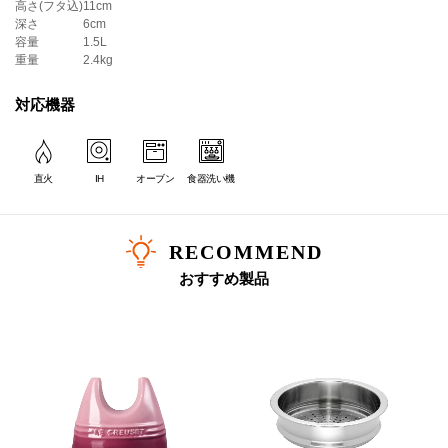
＊ツマミのカラーは画像でご確認ください。
高さ(フタ込)
11cm
深さ
6cm
容量
1.5L
重量
2.4kg
対応機器
直火
IH
オーブン
食器洗い機
RECOMMEND
おすすめ製品