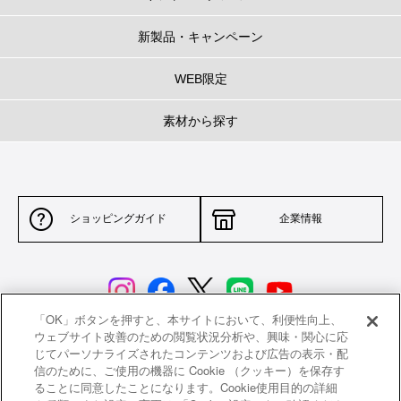
新製品・キャンペーン
WEB限定
素材から探す
ショッピングガイド
企業情報
「OK」ボタンを押すと、本サイトにおいて、利便性向上、
ウェブサイト改善のための閲覧状況分析や、興味・関心に応
じてパーソナライズされたコンテンツおよび広告の表示・配
サイトポリシー
特定商取引法に基づく表示
信のために、ご使用の機器に Cookie （クッキー）を保存す
ることに同意したことになります。Cookie使用目的の詳細
並行輸入品について
個人情報保護方針