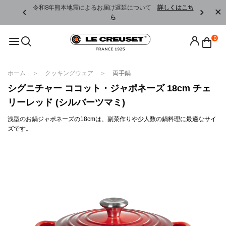
くはこちら
令和8年熊本地震によるお届け遅延について
詳しくはこち
ら
0
ホーム
クッキングウェア
両手鍋
シグニチャー ココット・ジャポネーズ 18cm チェ
リーレッド (シルバーツマミ)
浅型のお鍋ジャポネーズの18cmは、副菜作りや少人数の鍋料理に最適なサイ
ズです。