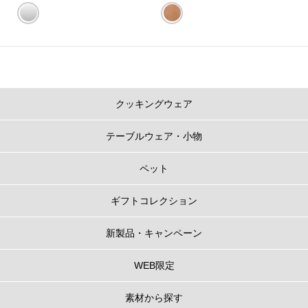
※直径24cm以上のお鍋は炊きあがりにムラができる場合があるため、炊飯に
は推奨しておりません。
※カラーにより展開サイズが異なります。その他のカラーは
こちら
。
ル・クルーゼのお鍋のポイント
クッキングウェア
1.
うまみを閉じ込める、だからおいしい
テーブルウェア・小物
フタの3カ所に突起があることで、隙間からゆっくり均一に蒸気を逃がし、う
まみが凝縮されていきます。また、吹きこぼれしにくく、安全面にも配慮し
た設計になっています。
ペット
ギフトコレクション
新製品・キャンペーン
WEB限定
素材から探す