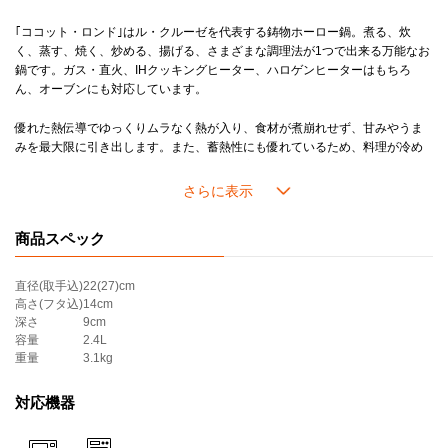
■20cm
人数：2～4人分
｢ココット・ロンド｣はル・クルーゼを代表する鋳物ホーロー鍋。煮る、炊
炊飯：3合
く、蒸す、焼く、炒める、揚げる、さまざまな調理法が1つで出来る万能なお
カレー：約8皿分
鍋です。ガス・直火、IHクッキングヒーター、ハロゲンヒーターはもちろ
ん、オーブンにも対応しています。
＊ツマミのカラーは画像でご確認ください。
＊ステンレス製のシルバー以外のツマミ(ゴールド、ライトゴールド、カッパー、イリディセント等)の付いたフタは食洗機の使用をお避け下さい。変色する可能性があります。
優れた熱伝導でゆっくりムラなく熱が入り、食材が煮崩れせず、甘みやうま
＊画像内には販売されない製品が含まれています。
みを最大限に引き出します。また、蓄熱性にも優れているため、料理が冷め
にくく、温かい料理のおいしさを一層引き立てます。
毎日使っても100年持ちこたえる丈夫さで｢100年鍋｣と例えられるほど一生使
い続けられるお鍋なので、新しい生活を迎える方への結婚祝いや出産祝い、
商品スペック
引越し祝いなど慶事のギフトにも多く選ばれています。
直径(取手込)
22(27)cm
高さ(フタ込)
14cm
深さ
9cm
容量
2.4L
重量
3.1kg
対応機器