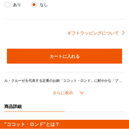
あり
なし
ギフトラッピングについて
カートに入れる
ル・クルーゼを代表する定番のお鍋「ココット・ロンド」に鮮やかな「ブルーリビエラ」が登場。地中海の深い海から着想を得た艶やかなブルーグリーンの表面は、陽光を受けた水面のようにきらめき、クラシックなライトゴールドノブが時代を超えた洗練を添えています。「ココット・ロンド」は熱伝導性・蓄温性に優れ、「煮る」、「炊く」、「蒸す」、「炒める」、「焼く」、「揚げる」など、あらゆる調理法が１つでできる万能鍋。世代や年代を選ばず、どなたにもご愛用いただけるデザインです。ツマミには上品なライトゴールドを採用しました。
ル・クルーゼの鍋がつくるおいしさのヒミツは、鋳物ホーローの高い熱伝導性と蓄熱性に加え、ル・クルーゼが誇るこだわりの製品設計にあります。 長年の研究で進化してきたドーム型の鍋のフタには「スチームコントロール」と呼ばれる機能がついています。フタの3カ所に突起があることで、隙間からゆっくり均一に蒸気を逃がし、うまみが凝縮されていきます。また、吹きこぼれしにくく、安全面にも配慮した設計になっています。
内側の「サンドホーロー」加工は食材がよく見えるので、火加減や味つけなどが調整しやすいです。 つるつるした滑らかな手触りで汚れが落としやすくてお手入れが楽なほか、におい移りの心配が少ないのもメリットです。
商品詳細
時代を越えて世界中のキッチンで愛され続けてきたル・クルーゼの鋳物ホーローウェア。鋳物ホーローならではの優れた熱伝導性と蓄熱性で、食材のうまみを最大限に引き出し、料理をおいしく仕上げます。また、できたてのお料理をそのままテーブルへサーブすれば、温かいままお食事を楽しめます。洗練された美しさと多彩なカラーバリエーションは、食のライフスタイルを豊かに彩ります。ル・クルーゼがつくるおいしさと時間は、思い出を作る鍋として、大切な方への素晴らしいギフトセレクションです。
"ココット・ロンド"とは？
《分量の目安》