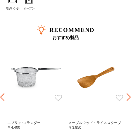
電子レンジ
オーブン
RECOMMEND
サイズ選びの目安
おすすめ製品
サイズ
人数目安
炊飯の目安
16cm
1～2人分
1合
18cm
2～3人分
2合
20cm
2～4人分
3合
22cm
3～5人分
4合
24cm
4～6人分
-
26cm
5～9人分
-
28cm
6～12人分
-
エブリィ･コランダー
メープルウッド・ライススクープ
30cm
7～14人分
-
¥ 4,400
¥ 3,850