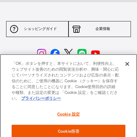
2.
循環する、だからおいしい
ドーム型のフタが熱と蒸気を対流させ、食材を包み込むように熱が循環しま
ショッピングガイド
企業情報
す。均一にじっくりと加熱された野菜はさらに甘く、肉や魚はふっくらと柔
らかく、ジューシーな仕上がりに。
「OK」ボタンを押すと、本サイトにおいて、利便性向上、
ウェブサイト改善のための閲覧状況分析や、興味・関心に応
じてパーソナライズされたコンテンツおよび広告の表示・配
サイトポリシー
特定商取引法に基づく表示
信のために、ご使用の機器に Cookie （クッキー）を保存す
ることに同意したことになります。Cookie使用目的の詳細
並行輸入品について
個人情報保護方針
や種類、また設定の変更は 「Cookie 設定」をご確認くださ
い。
プライバシーポリシー
返品について
希望小売価格一覧
採用情報
ニュース
Cookie 設定
3.
機能をそのままに、フタを軽量化
よくあるご質問
お問い合わせ
Cookie拒否
鋳物ホーロー鍋で気になるのは、その重さ。お鍋の重さは保温性や蓄熱性を