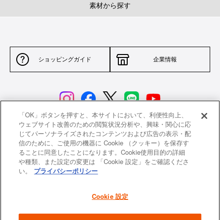
素材から探す
ショッピングガイド
企業情報
「OK」ボタンを押すと、本サイトにおいて、利便性向上、
ウェブサイト改善のための閲覧状況分析や、興味・関心に応
じてパーソナライズされたコンテンツおよび広告の表示・配
サイトポリシー
特定商取引法に基づく表示
信のために、ご使用の機器に Cookie （クッキー）を保存す
ることに同意したことになります。Cookie使用目的の詳細
並行輸入品について
個人情報保護方針
や種類、また設定の変更は 「Cookie 設定」をご確認くださ
い。
プライバシーポリシー
返品について
希望小売価格一覧
採用情報
ニュース
Cookie 設定
よくあるご質問
お問い合わせ