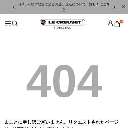
くはこちら
令和8年熊本地震によるお届け遅延について
詳しくはこち
ら
0
404
まことに申し訳ございません。リクエストされたページ