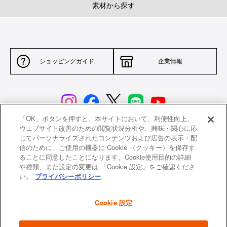
素材から探す
ショッピングガイド
企業情報
「OK」ボタンを押すと、本サイトにおいて、利便性向上、
ウェブサイト改善のための閲覧状況分析や、興味・関心に応
じてパーソナライズされたコンテンツおよび広告の表示・配
サイトポリシー
特定商取引法に基づく表示
信のために、ご使用の機器に Cookie （クッキー）を保存す
ることに同意したことになります。Cookie使用目的の詳細
並行輸入品について
個人情報保護方針
や種類、また設定の変更は 「Cookie 設定」をご確認くださ
い。
プライバシーポリシー
返品について
希望小売価格一覧
採用情報
ニュース
Cookie 設定
よくあるご質問
お問い合わせ