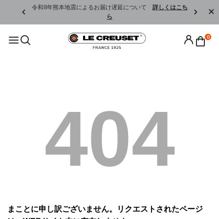
くはこちら
令和8年熊本地震によるお届け遅延について
詳しくはこち
ら
0
404
まことに申し訳ございません。リクエストされたページ