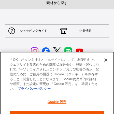
素材から探す
ショッピングガイド
企業情報
「OK」ボタンを押すと、本サイトにおいて、利便性向上、
ウェブサイト改善のための閲覧状況分析や、興味・関心に応
じてパーソナライズされたコンテンツおよび広告の表示・配
サイトポリシー
特定商取引法に基づく表示
信のために、ご使用の機器に Cookie （クッキー）を保存す
ることに同意したことになります。Cookie使用目的の詳細
並行輸入品について
個人情報保護方針
や種類、また設定の変更は 「Cookie 設定」をご確認くださ
い。
プライバシーポリシー
返品について
希望小売価格一覧
採用情報
ニュース
Cookie 設定
よくあるご質問
お問い合わせ