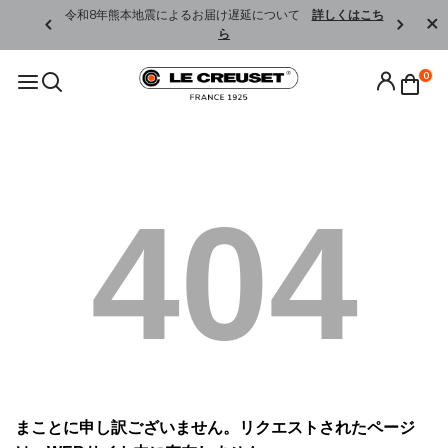
くはこちら
令和8年熊本地震によるお届け遅延について
詳しくはこち
ら
0
404
まことに申し訳ございません。リクエストされたページ