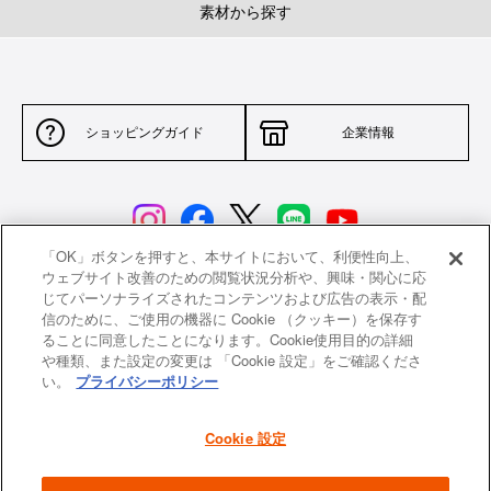
素材から探す
ショッピングガイド
企業情報
「OK」ボタンを押すと、本サイトにおいて、利便性向上、
ウェブサイト改善のための閲覧状況分析や、興味・関心に応
じてパーソナライズされたコンテンツおよび広告の表示・配
サイトポリシー
特定商取引法に基づく表示
信のために、ご使用の機器に Cookie （クッキー）を保存す
ることに同意したことになります。Cookie使用目的の詳細
並行輸入品について
個人情報保護方針
や種類、また設定の変更は 「Cookie 設定」をご確認くださ
い。
プライバシーポリシー
返品について
希望小売価格一覧
採用情報
ニュース
Cookie 設定
よくあるご質問
お問い合わせ