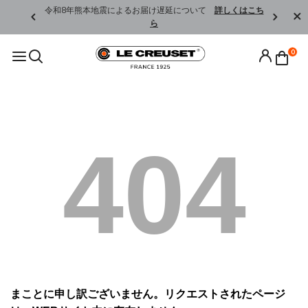
くはこちら
令和8年熊本地震によるお届け遅延について
詳しくはこち
ら
0
404
まことに申し訳ございません。リクエストされたページ