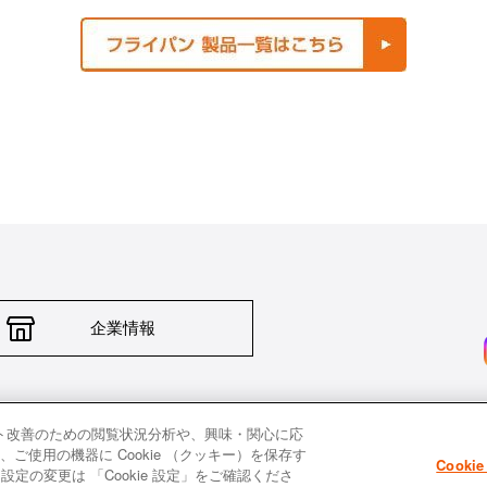
企業情報
輸入品について
個人情報保護方針
返品について
希望小売価格一覧
採
ト改善のための閲覧状況分析や、興味・関心に応
使用の機器に Cookie （クッキー）を保存す
Cooki
定の変更は 「Cookie 設定」をご確認くださ
All images and contents are © Le Creuset Japon KK. All rights reserved.