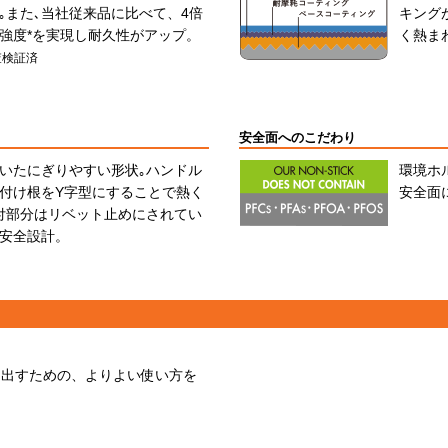
｡また､当社従来品に比べて、4倍
キング
強度*を実現し耐久性がアップ。
く熱ま
査検証済
安全面へのこだわり
いたにぎりやすい形状｡ハンドル
環境ホル
付け根をY字型にすることで熱く
安全面
付部分はリベット止めにされてい
安全設計。
き出すための、よりよい使い方を