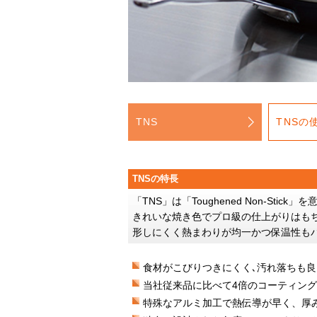
TNS
TNSの
TNSの特長
「TNS」は「Toughened Non-
きれいな焼き色でプロ級の仕上がりはも
形しにくく熱まわりが均一かつ保温性も
食材がこびりつきにくく､汚れ落ちも良
当社従来品に比べて4倍のコーティング
特殊なアルミ加工で熱伝導が早く、厚