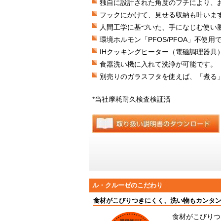
独自に設計された角度のフチにより、
フックにかけて、見せる収納も叶いま
人間工学に基づいた、手になじむ使い
環境ホルモン「PFOS/PFOA」不使
IHクッキングヒーター（電磁調理器具
食器洗い機に入れて洗浄が可能です。
別売りのガラスフタを使えば、「煮る
*当社摩耗耐久検査検証済
ル・クルーゼのこだわり
食材がこびりつきにくく、洗い物もカンタ
食材がこびりつ