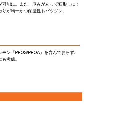
が可能に。また、厚みがあって変形しにく
わりが均一かつ保温性もバツグン。
モン「PFOS/PFOA」を含んでおらず､
にも考慮。