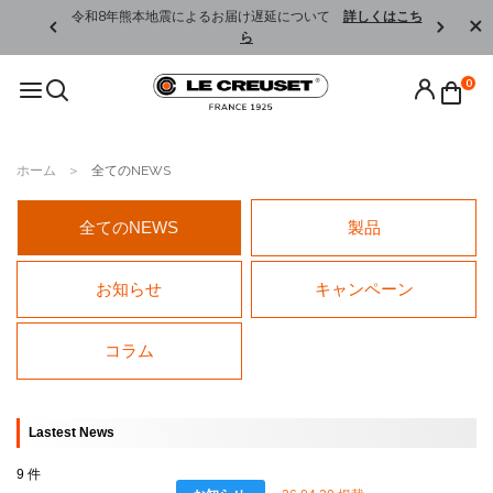
くはこちら
令和8年熊本地震によるお届け遅延について
詳しくはこち
ら
0
ホーム
全てのNEWS
全てのNEWS
製品
お知らせ
キャンペーン
コラム
Lastest News
9 件