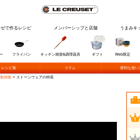
ーゼで作るレシピ
メンバーシップと店舗
うまみキ
ー
フライパン
キッチン雑貨&調理器具
ギフト
Web限定
レシピ集
コラム
便利な使い
方動画集
>
ストーンウェアの特長