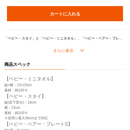
カートに入れる
「ベビー・スタイ」と「ベビー・ミニタオル」、「ベビー・ベアー・プレートS」がセットになった、毎日のお食事に活躍する上質なギフトセットです。
優れた吸水性と高い安全性が特長の今治タオルは日本限定の製品です。
「ベビー・ベアー・プレートS」は、かわいらしいクマをモチーフにした小皿で、お子様用のお菓子やご飯の取り分け皿にぴったり。
3種類のカラーに合わせたオリジナルボックスに入り、お子様の成長をお祝いするギフトにおすすめです。
商品スペック
【セット内容】
・ベビー・ミニタオル x1
・ベビー・スタイ x1
【ベビー・ミニタオル】
・ベビー・ベアー・プレートSx1
縦×横：23×23cm
素材：綿100％
【ベビー・スタイ】
縦(首下部分)：18cm
横：23cm
素材：綿100％
※首周り最大36cmまで対応
【ベビー・ベアー・プレートS】