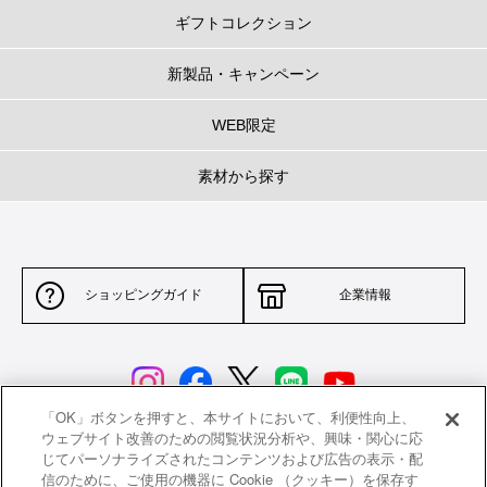
ギフトコレクション
新製品・キャンペーン
WEB限定
素材から探す
ショッピングガイド
企業情報
「OK」ボタンを押すと、本サイトにおいて、利便性向上、
ウェブサイト改善のための閲覧状況分析や、興味・関心に応
じてパーソナライズされたコンテンツおよび広告の表示・配
サイトポリシー
特定商取引法に基づく表示
信のために、ご使用の機器に Cookie （クッキー）を保存す