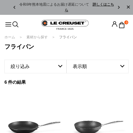
くはこちら
令和8年熊本地震によるお届け遅延について
詳しくはこち
ら
0
ホーム
素材から探す
フライパン
フライパン
絞り込み
表示順
6 件の結果