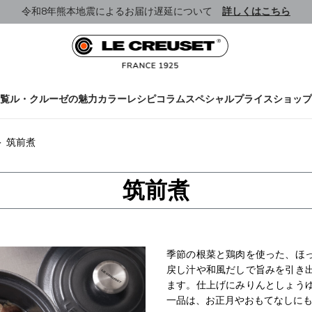
令和8年熊本地震によるお届け遅延について
詳しくはこちら
覧
ル・クルーゼの魅力
カラー
レシピ
コラム
スペシャルプライス
ショップ
＞ 筑前煮
筑前煮
季節の根菜と鶏肉を使った、ほ
戻し汁や和風だしで旨みを引き
ます。仕上げにみりんとしょう
一品は、お正月やおもてなしに