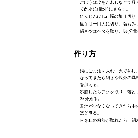
ごぼうは皮をたわしなどで軽
て酢水(分量外)にさらす。
にんじんは1cm幅の飾り切り
里芋は一口大に切り、塩もみ
絹さやはヘタを取り、塩(分量
作り方
鍋にごま油を入れ中火で熱し
なってきたら絹さや以外の具材
を加える。
沸騰したらアクを取り、落と
25分煮る。
煮汁が少なくなってきたら中
ほど煮る。
火を止め粗熱が取れたら、絹