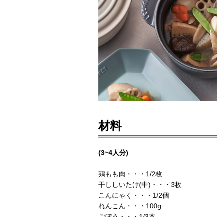
材料
(3~4人分)
鶏もも肉・・・1/2枚
干ししいたけ(中)・・・3枚
こんにゃく・・・1/2個
れんこん・・・100g
ごぼう・・・1/3本