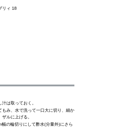
リィ 18
し汁は取っておく。
てもみ、水で洗って一口大に切り、細か
、ザルに上げる。
m幅の輪切りにして酢水(分量外)にさら