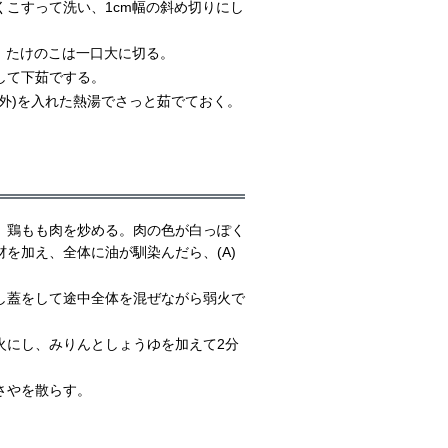
くこすって洗い、1cm幅の斜め切りにし
、たけのこは一口大に切る。
して下茹でする。
外)を入れた熱湯でさっと茹でておく。
、鶏もも肉を炒める。肉の色が白っぽく
を加え、全体に油が馴染んだら、(A)
し蓋をして途中全体を混ぜながら弱火で
火にし、みりんとしょうゆを加えて2分
さやを散らす。