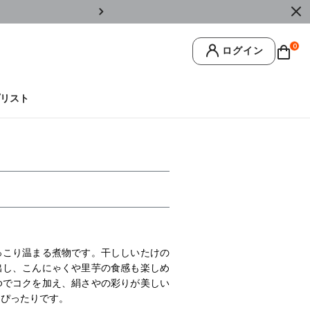
￥11,0
0
ログイン
リスト
っこり温まる煮物です。干ししいたけの
出し、こんにゃくや里芋の食感も楽しめ
ゆでコクを加え、絹さやの彩りが美しい
もぴったりです。