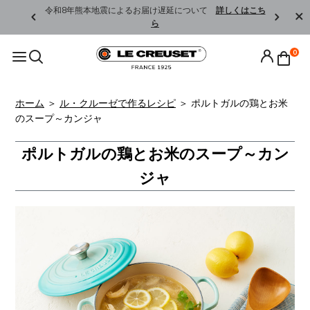
くはこちら
令和8年熊本地震によるお届け遅延について
詳しくはこち
ら
0
ホーム
＞
ル・クルーゼで作るレシピ
＞
ポルトガルの鶏とお米
のスープ～カンジャ
ポルトガルの鶏とお米のスープ～カン
ジャ