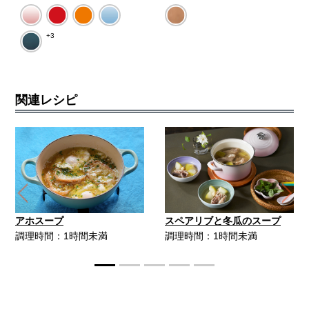
+3
関連レシピ
Previous
Ne
アホスープ
スペアリブと冬瓜のスープ
調理時間：1時間未満
調理時間：1時間未満