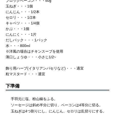
ブロックベーコン・・・50g
玉ねぎ・・・1個
にんじん・・・1/2本
セロリ・・・1/2本
キャベツ・・・1/4個
かぶ・・・1個
にんにく・・・1片
だしパック・・・1パック
水・・・800ml
※洋風の場合はチキンスープを使用
薄口しょうゆ・・・小さじ1/2~
飾り用ハーブ(イタリアンパセリなど)・・・適宜
粒マスタード・・・適宜
下準備
手羽元に塩、粉山椒をふる。
ソーセージは斜め半分に切り、ベーコンは4等分に切る。
玉ねぎは4つ割りにし、にんじん、セロリは乱切りにする。