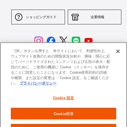
ショッピングガイド
企業情報
「OK」ボタンを押すと、本サイトにおいて、利便性向上、
ウェブサイト改善のための閲覧状況分析や、興味・関心に応
じてパーソナライズされたコンテンツおよび広告の表示・配
サイトポリシー
特定商取引法に基づく表示
信のために、ご使用の機器に Cookie （クッキー）を保存す
ることに同意したことになります。Cookie使用目的の詳細
並行輸入品について
個人情報保護方針
や種類、また設定の変更は 「Cookie 設定」をご確認くださ
い。
プライバシーポリシー
返品について
希望小売価格一覧
採用情報
ニュース
Cookie 設定
よくあるご質問
お問い合わせ
Cookie拒否
All images and contents are © Le Creuset Japon KK. All rights reserved.