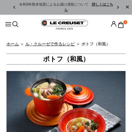
くはこちら
令和8年熊本地震によるお届け遅延について
詳しくはこち
ら
0
ホーム
＞
ル・クルーゼで作るレシピ
＞
ポトフ（和風）
ポトフ（和風）