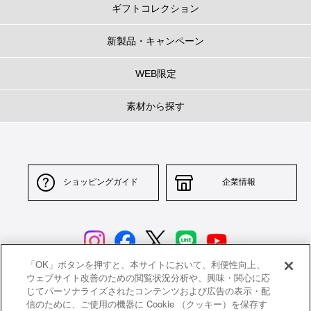
ギフトコレクション
新製品・キャンペーン
WEB限定
素材から探す
ショッピングガイド
企業情報
「OK」ボタンを押すと、本サイトにおいて、利便性向上、
ウェブサイト改善のための閲覧状況分析や、興味・関心に応
じてパーソナライズされたコンテンツおよび広告の表示・配
サイトポリシー
特定商取引法に基づく表示
信のために、ご使用の機器に Cookie （クッキー）を保存す