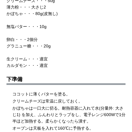
クリームチーズ・・・50g
薄力粉・・・大さじ2
かぼちゃ・・・80g(皮無し)
無塩バター・・・10g
卵白・・・2個分
グラニュー糖・・・20g
生クリーム・・・適宜
カルダモン・・・適宜
下準備
ココットに薄くバターを塗る。
クリームチーズは常温に戻しておく。
かぼちゃは一口大に切る。耐熱容器に入れて水(分量外: 大さ
じ1) を加え、ふんわりとラップをし、電子レンジ600Wで1分
半ほど加熱する。柔らかくなったら潰す。
オーブンは天板を入れて160℃に予熱する。