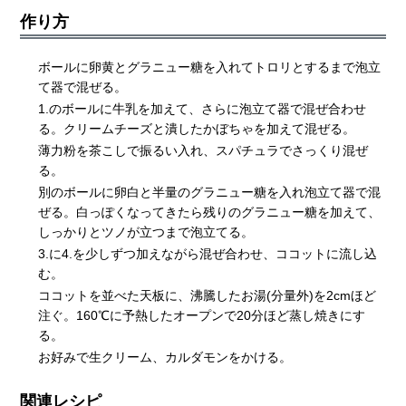
作り方
ボールに卵黄とグラニュー糖を入れてトロリとするまで泡立
て器で混ぜる。
1.のボールに牛乳を加えて、さらに泡立て器で混ぜ合わせ
る。クリームチーズと潰したかぼちゃを加えて混ぜる。
薄力粉を茶こしで振るい入れ、スパチュラでさっくり混ぜ
る。
別のボールに卵白と半量のグラニュー糖を入れ泡立て器で混
ぜる。白っぽくなってきたら残りのグラニュー糖を加えて、
しっかりとツノが立つまで泡立てる。
3.に4.を少しずつ加えながら混ぜ合わせ、ココットに流し込
む。
ココットを並べた天板に、沸騰したお湯(分量外)を2cmほど
注ぐ。160℃に予熱したオープンで20分ほど蒸し焼きにす
る。
お好みで生クリーム、カルダモンをかける。
関連レシピ