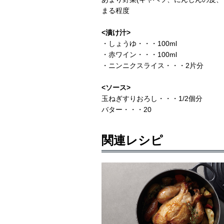
まる程度
<漬け汁>
・しょうゆ・・・100ml
・赤ワイン・・・100ml
・ニンニクスライス・・・2片分
<ソース>
玉ねぎすりおろし・・・1/2個分
バター・・・20
関連レシピ