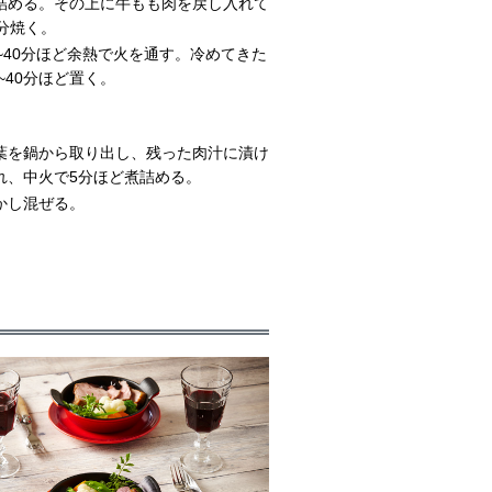
詰める。その上に牛もも肉を戻し入れて
分焼く。
~40分ほど余熱で火を通す。冷めてきた
~40分ほど置く。
葉を鍋から取り出し、残った肉汁に漬け
れ、中火で5分ほど煮詰める。
かし混ぜる。