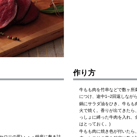
作り方
牛もも肉を竹串などで数ヶ所
につけ、途中1~2回返しなが
鍋にサラダ油をひき、牛もも
火で焼く。香りが出てきたら
っしょに縛った牛肉を入れ、
はとっておく。)
牛もも肉に焼き色が付いたら
セロリの葉)・・・鍋底に敷き詰