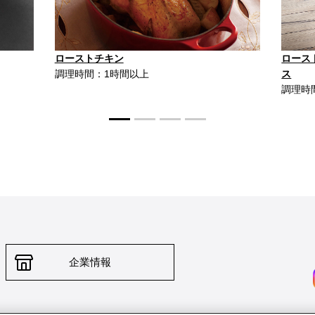
ローストチキン
ロース
調理時間：1時間以上
ス
調理時
企業情報