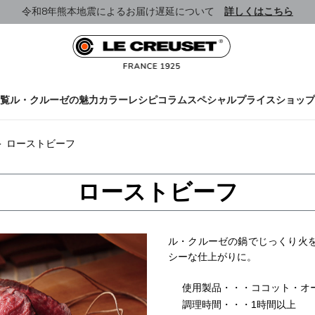
令和8年熊本地震によるお届け遅延について
詳しくはこちら
覧
ル・クルーゼの魅力
カラー
レシピ
コラム
スペシャルプライス
ショップ
＞
ローストビーフ
ローストビーフ
ル・クルーゼの鍋でじっくり火
シーな仕上がりに。
使用製品・・・ココット・オーバ
調理時間・・・1時間以上