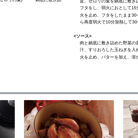
皮、セロリの葉を鍋底に敷き
フタをし、弱火におとして15
火を止め、フタをしたまま30
ら再度弱火で10分加熱して30
<ソース>
肉と鍋底に敷き詰めた野菜の
汁、すりおろした玉ねぎを入
火を止め、バターを加え、溶