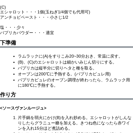
(C)
エシャロット・・・1個(玉ねぎ1/4個でも代用可)
アンチョビペースト・・・小さじ1/2
塩・・・少々
パプリカパウダー・・・適宜
下準備
ラムラックに(A)をすりこみ20~30分おき、常温に戻す。
(B)、(C)のエシャロットは細かいみじん切りにする。
パプリカは縦半分に切りヘタと種を取る。
オーブンは200℃に予熱する。(パプリカピュレ用)
パプリカピュレのオーブン調理が終わったら、ラムラック用
に180℃に予熱する。
作り方
<ソースヴァンルージュ>
片手鍋を弱火にかけ(B)を入れ炒める。エシャロットがしんな
りしたらグラニュー糖を加える。きつね色になったら赤ワイ
ンを入れ15分ほど煮詰める。