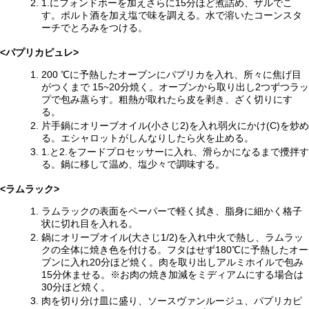
1.にフォンドボーを加えさらに15分ほど煮詰め、ザルでこ
す。ポルト酒を加え塩で味を調える。水で溶いたコーンスタ
ーチでとろみをつける。
<パプリカピュレ>
200 ℃に予熱したオーブンにパプリカを入れ、所々に焦げ目
がつくまで 15~20分焼く。オーブンから取り出し2つずつラッ
プで包み蒸らす。粗熱が取れたら皮を剥き、ざく切りにす
る。
片手鍋にオリーブオイル(小さじ2)を入れ弱火にかけ(C)を炒め
る。エシャロットがしんなりしたら火を止める。
1.と2.をフードプロセッサーに入れ、滑らかになるまで攪拌す
る。鍋に移して温め、塩少々で調味する。
<ラムラック>
ラムラックの表面をペーパーで軽く拭き、脂身に細かく格子
状に切れ目を入れる。
鍋にオリーブオイル(大さじ1/2)を入れ中火で熱し、ラムラッ
クの全体に焼き色を付ける。フタはせず180℃に予熱したオー
ブンに入れ20分ほど焼く。肉を取り出しアルミホイルで包み
15分休ませる。※お肉の焼き加減をミディアムにする場合は
30分ほど焼く。
肉を切り分け皿に盛り、ソースヴァンルージュ、パプリカピ