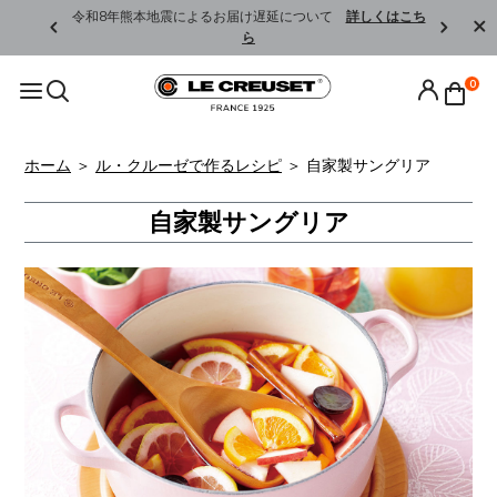
くはこちら
令和8年熊本地震によるお届け遅延について
詳しくはこち
ら
0
ホーム
＞
ル・クルーゼで作るレシピ
＞
自家製サングリア
自家製サングリア