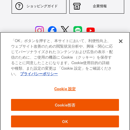
ショッピングガイド
企業情報
「OK」ボタンを押すと、本サイトにおいて、利便性向上、
ウェブサイト改善のための閲覧状況分析や、興味・関心に応
じてパーソナライズされたコンテンツおよび広告の表示・配
サイトポリシー
特定商取引法に基づく表示
信のために、ご使用の機器に Cookie （クッキー）を保存す
ることに同意したことになります。Cookie使用目的の詳細
並行輸入品について
個人情報保護方針
や種類、また設定の変更は 「Cookie 設定」をご確認くださ
い。
プライバシーポリシー
返品について
希望小売価格一覧
採用情報
ニュース
Cookie 設定
よくあるご質問
お問い合わせ
Cookie拒否
All images and contents are © Le Creuset Japon KK. All rights reserved.
OK