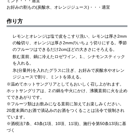
ミント・・・適宜
お好みの割もの(炭酸水、オレンジジュース)・・・適宜
作り方
レモンとオレンジは塩で皮をこすり洗い、レモンは厚さ2mm
の輪切り、オレンジは厚さ2mmのいちょう切りにする。季節
のフルーツはできるだけ2cmほどの大きさにそろえる。
飲む直前、鍋に冷えたロゼワイン、1.、シナモンスティック
を入れる。
氷(分量外)を入れたグラスに注ぎ、お好みで炭酸水やオレン
ジジュースで割り、ミントを添える。
※温めてホットサングリアとしてもおいしく召し上がれます。
ホットサングリアは、2.の鍋を中火にかけ、沸騰直前に火を止め
てできあがりです。
※フルーツ類はお飲みになる直前に加えてお楽しみください。
20度未満のお酒で漬込みのお酒をつくることは法令で規制され
ています。
※酒税法7条、43条(1項、10項、11項)、施行令第50条13項に基
づく