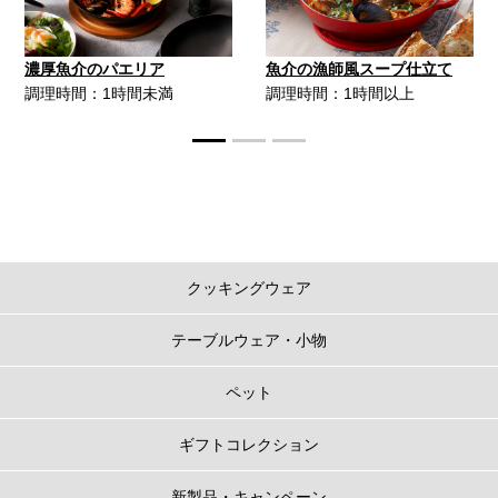
Previous
Ne
濃厚魚介のパエリア
魚介の漁師風スープ仕立て
調理時間：1時間未満
調理時間：1時間以上
クッキングウェア
テーブルウェア・小物
ペット
ギフトコレクション
新製品・キャンペーン