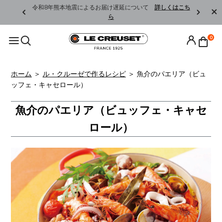
くはこちら
令和8年熊本地震によるお届け遅延について
詳しくはこち
ら
0
ホーム
＞
ル・クルーゼで作るレシピ
＞
魚介のパエリア（ビュ
ッフェ・キャセロール）
魚介のパエリア（ビュッフェ・キャセ
ロール）