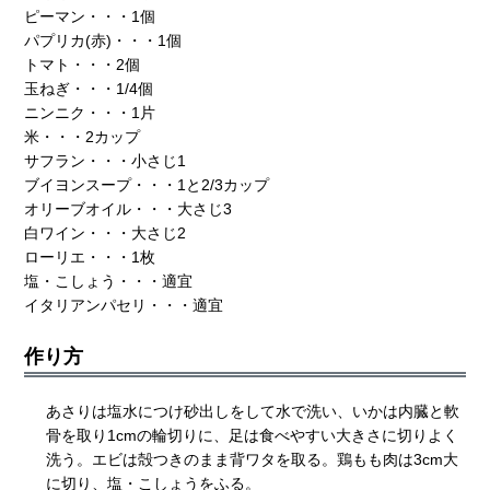
ピーマン・・・1個
パプリカ(赤)・・・1個
トマト・・・2個
玉ねぎ・・・1/4個
ニンニク・・・1片
米・・・2カップ
サフラン・・・小さじ1
ブイヨンスープ・・・1と2/3カップ
オリーブオイル・・・大さじ3
白ワイン・・・大さじ2
ローリエ・・・1枚
塩・こしょう・・・適宜
イタリアンパセリ・・・適宜
作り方
あさりは塩水につけ砂出しをして水で洗い、いかは内臓と軟
骨を取り1cmの輪切りに、足は食べやすい大きさに切りよく
洗う。エビは殻つきのまま背ワタを取る。鶏もも肉は3cm大
に切り、塩・こしょうをふる。