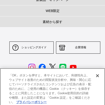
WEB限定
素材から探す
ショッピングガイド
企業情報
「OK」ボタンを押すと、本サイトにおいて、利便性向上、
ウェブサイト改善のための閲覧状況分析や、興味・関心に応
じてパーソナライズされたコンテンツおよび広告の表示・配
サイトポリシー
特定商取引法に基づく表示
信のために、ご使用の機器に Cookie （クッキー）を保存す
ることに同意したことになります。Cookie使用目的の詳細
並行輸入品について
個人情報保護方針
や種類、また設定の変更は 「Cookie 設定」をご確認くださ
い。
プライバシーポリシー
返品について
希望小売価格一覧