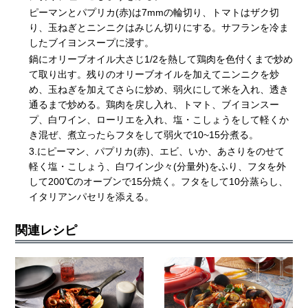
ピーマンとパプリカ(赤)は7mmの輪切り、トマトはザク切
り、玉ねぎとニンニクはみじん切りにする。サフランを冷ま
したブイヨンスープに浸す。
鍋にオリーブオイル大さじ1/2を熱して鶏肉を色付くまで炒め
て取り出す。残りのオリーブオイルを加えてニンニクを炒
め、玉ねぎを加えてさらに炒め、弱火にして米を入れ、透き
通るまで炒める。鶏肉を戻し入れ、トマト、ブイヨンスー
プ、白ワイン、ローリエを入れ、塩・こしょうをして軽くか
き混ぜ、煮立ったらフタをして弱火で10~15分煮る。
3.にピーマン、パプリカ(赤)、エビ、いか、あさりをのせて
軽く塩・こしょう、白ワイン少々(分量外)をふり、フタを外
して200℃のオーブンで15分焼く。フタをして10分蒸らし、
イタリアンパセリを添える。
関連レシピ