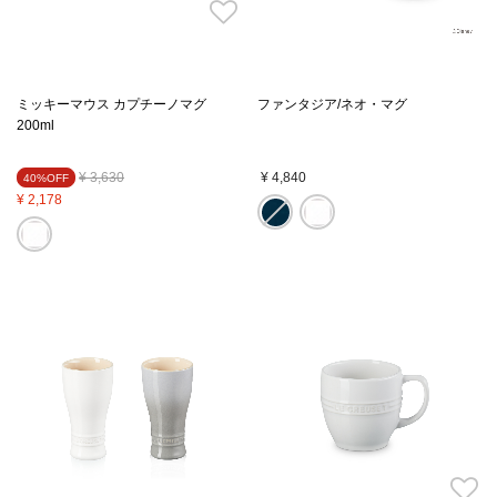
ミッキーマウス カプチーノマグ
ファンタジア/ネオ・マグ
200ml
Price reduced from
to
¥ 3,630
¥ 4,840
40%OFF
¥ 2,178