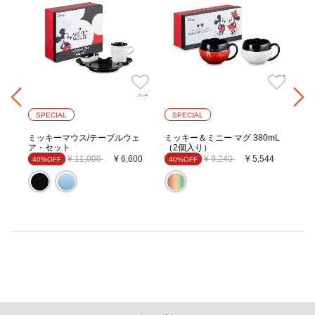
SPECIAL
SPECIAL
ミッキーマウス/テーブルウェ
ミッキー＆ミニー マグ 380mL
ミ
ア・セット
（2個入り）
20
Price reduced from
to
Price reduced from
to
¥ 11,000
¥ 6,600
¥ 9,240
¥ 5,544
40%OFF
40%OFF
40