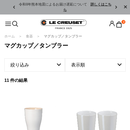
くはこちら
令和8年熊本地震によるお届け遅延について
詳しくはこち
ら
0
ホーム
食器
マグカップ／タンブラー
マグカップ／タンブラー
絞り込み
表示順
11 件の結果