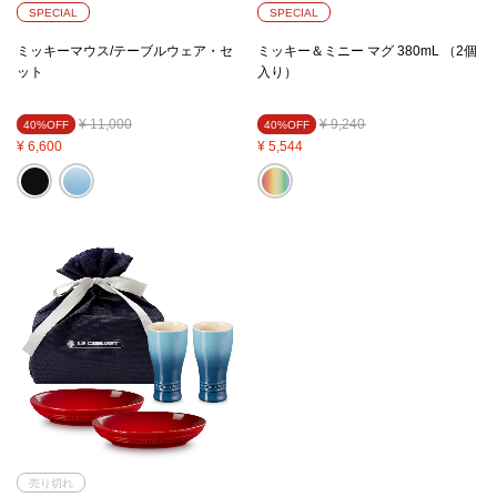
SPECIAL
SPECIAL
ミッキーマウス/テーブルウェア・セ
ミッキー＆ミニー マグ 380mL （2個
ット
入り）
Price reduced from
to
Price reduced from
to
¥ 11,000
¥ 9,240
40%OFF
40%OFF
¥ 6,600
¥ 5,544
売り切れ