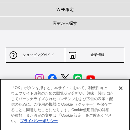
WEB限定
素材から探す
ショッピングガイド
企業情報
「OK」ボタンを押すと、本サイトにおいて、利便性向上、
ウェブサイト改善のための閲覧状況分析や、興味・関心に応
じてパーソナライズされたコンテンツおよび広告の表示・配
サイトポリシー
特定商取引法に基づく表示
信のために、ご使用の機器に Cookie （クッキー）を保存す
ることに同意したことになります。Cookie使用目的の詳細
並行輸入品について
個人情報保護方針
や種類、また設定の変更は 「Cookie 設定」をご確認くださ
い。
プライバシーポリシー
返品について
希望小売価格一覧