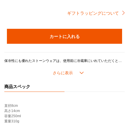
ギフトラッピングについて
カートに入れる
保冷性にも優れたストーンウェアは、使用前に冷蔵庫にいれていただくと、冷たいドリンクの温度を長くキープしたまま楽しむことができます。 底面が丸く仕上げられているので、ビールの泡が立ちやすい構造で、握りやすさにもこだわったデザインです。
ル・クルーゼのストーンウェアは耐熱耐冷に優れ、冷蔵・冷凍を始め、電子レンジ・オーブンを活用した幅広い料理シーンに対応し、デザインやカラーに加え機能性や耐久性が魅力です。
商品スペック
直径
8cm
高さ
14cm
容量
250ml
重量
310g