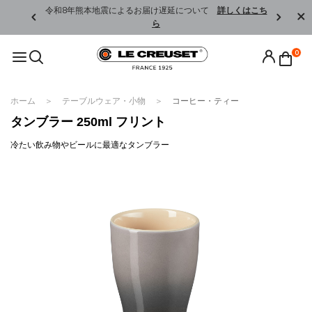
くはこちら
令和8年熊本地震によるお届け遅延について
詳しくはこち
ら
0
ホーム
テーブルウェア・小物
コーヒー・ティー
タンブラー 250ml フリント
冷たい飲み物やビールに最適なタンブラー