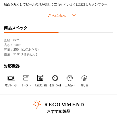
底面を丸くしてビールの泡が美しく立ちやすいように設計したタンブラーを２個セットに。
保温性だけでなく保冷性にも優れたストーンウェアの「タンブラー」は、事前に冷蔵庫で冷やしておけば飲み物の冷たさをより長くキープできます。
結婚のお祝いなど新生活を始める方へはもちろん、ビール好きな方へのギフトにもぴったりのセットです。
ル・クルーゼのストーンウェアは耐熱耐冷に優れ、冷蔵・冷凍を始め、電子レンジ・オーブンを活用した幅広い料理シーンに対応し、デザインやカラーに加え機能性や耐久性が魅力です。
商品スペック
【セット内容】
■タンブラー 250ml クールミント ×1
直径：8cm
■タンブラー 250ml ミストグレー ×1
高さ：14cm
容量：250ml(1個あたり)
＊オンラインショップ限定商品です。
重量：310g(1個あたり)
＊こちらのセット商品（段ボール箱入り）はギフトラッピング・熨斗・紙袋をお付けできません。
対応機器
電子レンジ
オーブン
食器洗い機
冷蔵・冷凍
圧力なべ
蒸し器
RECOMMEND
おすすめ製品