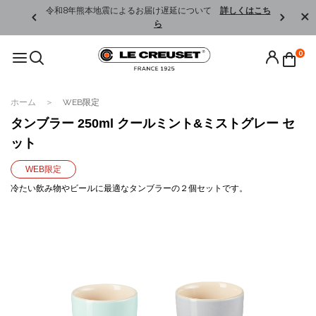
くはこちら
令和8年熊本地震によるお届け遅延について
詳しくはこち
ら
0
ホーム
WEB限定
タンブラー 250ml クールミント&ミストグレー セ
ット
WEB限定
冷たい飲み物やビールに最適なタンブラーの２個セットです。