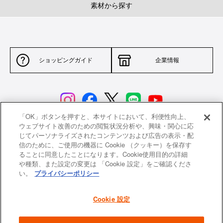
素材から探す
ショッピングガイド
企業情報
「OK」ボタンを押すと、本サイトにおいて、利便性向上、
ウェブサイト改善のための閲覧状況分析や、興味・関心に応
じてパーソナライズされたコンテンツおよび広告の表示・配
サイトポリシー
特定商取引法に基づく表示
信のために、ご使用の機器に Cookie （クッキー）を保存す
ることに同意したことになります。Cookie使用目的の詳細
並行輸入品について
個人情報保護方針
や種類、また設定の変更は 「Cookie 設定」をご確認くださ
い。
プライバシーポリシー
返品について
希望小売価格一覧
採用情報
ニュース
Cookie 設定
よくあるご質問
お問い合わせ