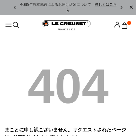
くはこちら
令和8年熊本地震によるお届け遅延について
詳しくはこち
ら
0
404
まことに申し訳ございません。リクエストされたページ