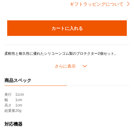
ギフトラッピングについて
カートに入れる
柔軟性と耐久性に優れたシリコーンゴム製のプロテクター2個セット。
直径16cm〜32cmまでの幅広いサイズのお鍋に対応。鍋のフタと本体の間に挟むだけで簡単に取り付けられ、傷や摩耗を防ぎ、長く美しく使えるようサポートします。重ねての収納にも便利で、見た目もすっきり。耐熱250℃、耐冷－40℃で、繰り返し使用できます。
＊ギフトラッピング選択時の注意事項＊
商品スペック
※ギフトラッピングは
「不織布ギフトバッグ」のみ対応可能
です。「包装紙」をお選びいただいた場合でも、「不織布ギフトバッグ」でのお届けとなります。ご了承ください。
奥行
11cm
幅
1cm
高さ
1cm
総重量
20g
対応機器