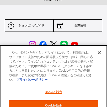
ショッピングガイド
企業情報
「OK」ボタンを押すと、本サイトにおいて、利便性向上、
ウェブサイト改善のための閲覧状況分析や、興味・関心に応
じてパーソナライズされたコンテンツおよび広告の表示・配
サイトポリシー
特定商取引法に基づく表示
信のために、ご使用の機器に Cookie （クッキー）を保存す
ることに同意したことになります。Cookie使用目的の詳細
並行輸入品について
個人情報保護方針
や種類、また設定の変更は 「Cookie 設定」をご確認くださ
い。
プライバシーポリシー
返品について
希望小売価格一覧
採用情報
ニュース
Cookie 設定
よくあるご質問
お問い合わせ
Cookie拒否