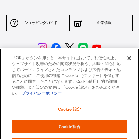
ショッピングガイド
企業情報
「OK」ボタンを押すと、本サイトにおいて、利便性向上、
ウェブサイト改善のための閲覧状況分析や、興味・関心に応
じてパーソナライズされたコンテンツおよび広告の表示・配
サイトポリシー
特定商取引法に基づく表示
信のために、ご使用の機器に Cookie （クッキー）を保存す
ることに同意したことになります。Cookie使用目的の詳細
並行輸入品について
個人情報保護方針
や種類、また設定の変更は 「Cookie 設定」をご確認くださ
い。
プライバシーポリシー
返品について
希望小売価格一覧
採用情報
ニュース
Cookie 設定
よくあるご質問
お問い合わせ
Cookie拒否