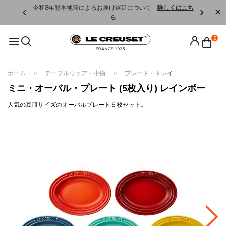
くはこちら
令和8年熊本地震によるお届け遅延について
詳しくはこち
ら
0
ホーム
テーブルウェア・小物
プレート・トレイ
ミニ・オーバル・プレート (5枚入り) レインボー
人気の豆皿サイズのオーバルプレート５枚セット。