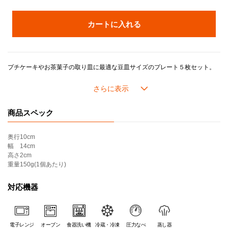
カートに入れる
プチケーキやお茶菓子の取り皿に最適な豆皿サイズのプレート５枚セット。
おしょうゆやタレ用の小皿として和食のシーンにも活躍します。
商品スペック
奥行
10cm
幅
14cm
高さ
2cm
重量
150g(1個あたり)
対応機器
電子レンジ
オーブン
食器洗い機
冷蔵・冷凍
圧力なべ
蒸し器