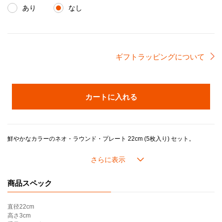
あり
なし
ギフトラッピングについて
カートに入れる
鮮やかなカラーのネオ・ラウンド・プレート 22cm (5枚入り) セット。
モダンでシャープな印象を与えるネオ・シリーズ（NEO＝ギリシャ語で新しいという意）は料理をスタイリッシュに演出します。
＊カラー：チェリーレッド、オレンジ、マリンブルー、ソレイユ、クールミント
商品スペック
直径
22cm
高さ
3cm