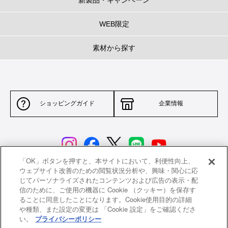
WEB限定
素材から探す
ショッピングガイド
企業情報
「OK」ボタンを押すと、本サイトにおいて、利便性向上、
ウェブサイト改善のための閲覧状況分析や、興味・関心に応
じてパーソナライズされたコンテンツおよび広告の表示・配
サイトポリシー
特定商取引法に基づく表示
信のために、ご使用の機器に Cookie （クッキー）を保存す
ることに同意したことになります。Cookie使用目的の詳細
並行輸入品について
個人情報保護方針
や種類、また設定の変更は 「Cookie 設定」をご確認くださ
い。
プライバシーポリシー
返品について
希望小売価格一覧