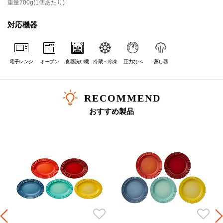
重量
700g(1個あたり)
対応機器
電子レンジ
オーブン
食器洗い機
冷蔵・冷凍
圧力なべ
蒸し器
RECOMMEND
おすすめ製品
ッ