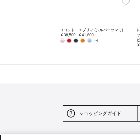
ココット・エブリィ (シルバーツマミ)
レ
¥ 38,500
-
¥ 41,800
+4
¥
ショッピングガイド
サイトポリシー
特定商取引法に基づく表示
並行