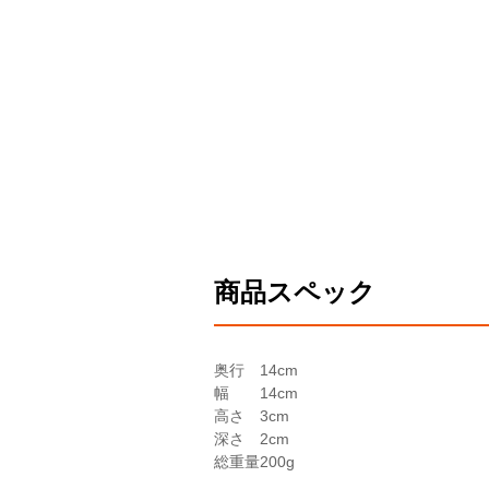
商品スペック
奥行
14cm
幅
14cm
高さ
3cm
深さ
2cm
総重量
200g