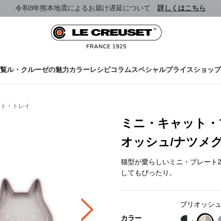
令和8年熊本地震によるお届け遅延について
詳しくはこちら
覧
ル・クルーゼの魅力
カラー
レシピ
コラム
スペシャルプライス
ショップ
ート・トレイ
ミニ・キャット・プ
オッシュ/ナツメ
猫型が愛らしいミニ・プレート
してもぴったり。
ブリオッシュ
カラー