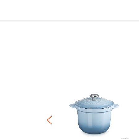
ャー鍋用ツマミ
¥ 3,850