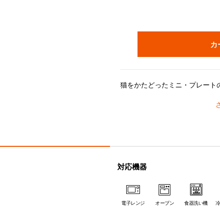
カ
ル・クルーゼのストーンウェアは耐熱耐冷に優れ、冷蔵・冷凍を始め、電子レンジ・
対応機器
電子レンジ
オーブン
食器洗い機