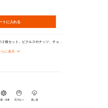
ートに入れる
猫をかたどったミニ・プレートの２枚セット。ピクルスやナッツ、チョコレートやクッキーなどを入れるお皿として、ティータイムやおもてなしにも活躍。アクセサリーや鍵などの小物入れとしても便利に使えます。
オーブンを活用した幅広い料理シーンに対応し、デザインやカラーに加え機能性や耐久性が魅力です。
冷蔵・冷凍
圧力なべ
蒸し器