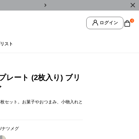
￥11,0
0
ログイン
リスト
レート (2枚入り) ブリ
グ
2枚セット。お菓子やおつまみ、小物入れと
/ナツメグ