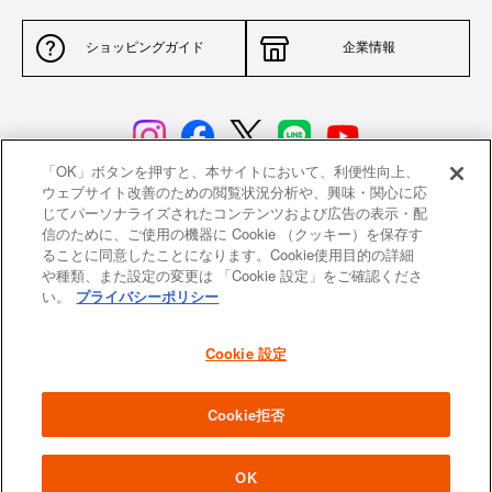
ショッピングガイド
企業情報
「OK」ボタンを押すと、本サイトにおいて、利便性向上、
ウェブサイト改善のための閲覧状況分析や、興味・関心に応
じてパーソナライズされたコンテンツおよび広告の表示・配
サイトポリシー
特定商取引法に基づく表示
信のために、ご使用の機器に Cookie （クッキー）を保存す
ることに同意したことになります。Cookie使用目的の詳細
並行輸入品について
個人情報保護方針
や種類、また設定の変更は 「Cookie 設定」をご確認くださ
い。
プライバシーポリシー
返品について
希望小売価格一覧
採用情報
ニュース
Cookie 設定
よくあるご質問
お問い合わせ
Cookie拒否
All images and contents are © Le Creuset Japon KK. All rights reserved.
OK
¥ 10,670
¥ 10,670
価格:
価格:
（ 税抜
（ 税抜
¥ 9,700
¥ 9,700
）
）