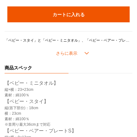
カートに入れる
「ベビー・スタイ」と「ベビー・ミニタオル」、「ベビー・ベアー・プレートS」がセットになった、毎日のお食事に活躍する上質なギフトセットです。
優れた吸水性と高い安全性が特長の今治タオルは日本限定の製品です。
「ベビー・ベアー・プレートS」は、かわいらしいクマをモチーフにした小皿で、お子様用のお菓子やご飯の取り分け皿にぴったり。
3種類のカラーに合わせたオリジナルボックスに入り、お子様の成長をお祝いするギフトにおすすめです。
商品スペック
【セット内容】
・ベビー・ミニタオル x1
・ベビー・スタイ x1
【ベビー・ミニタオル】
・ベビー・ベアー・プレートSx1
縦×横：23×23cm
素材：綿100％
【ベビー・スタイ】
縦(首下部分)：18cm
横：23cm
素材：綿100％
※首周り最大36cmまで対応
【ベビー・ベアー・プレートS】