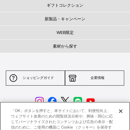
ギフトコレクション
新製品・キャンペーン
WEB限定
素材から探す
ショッピングガイド
企業情報
「OK」ボタンを押すと、本サイトにおいて、利便性向上、
ウェブサイト改善のための閲覧状況分析や、興味・関心に応
じてパーソナライズされたコンテンツおよび広告の表示・配
サイトポリシー
特定商取引法に基づく表示
信のために、ご使用の機器に Cookie （クッキー）を保存す