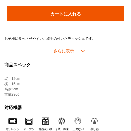
カートに入れる
お子様に食べさせやすい、取手の付いたディッシュです。
お子様が大きくなってからも使えるアイテムです。
マルチプレートにぴったり収まるうれしいサイズ。
商品スペック
縦
12cm
横
15cm
高さ
5cm
重量
290g
対応機器
電子レンジ
オーブン
食器洗い機
冷蔵・冷凍
圧力なべ
蒸し器