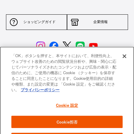
ショッピングガイド
企業情報
「OK」ボタンを押すと、本サイトにおいて、利便性向上、
ウェブサイト改善のための閲覧状況分析や、興味・関心に応
じてパーソナライズされたコンテンツおよび広告の表示・配
サイトポリシー
特定商取引法に基づく表示
信のために、ご使用の機器に Cookie （クッキー）を保存す
ることに同意したことになります。Cookie使用目的の詳細
並行輸入品について
個人情報保護方針
や種類、また設定の変更は 「Cookie 設定」をご確認くださ
い。
プライバシーポリシー
返品について
希望小売価格一覧
採用情報
ニュース
Cookie 設定
よくあるご質問
お問い合わせ
Cookie拒否